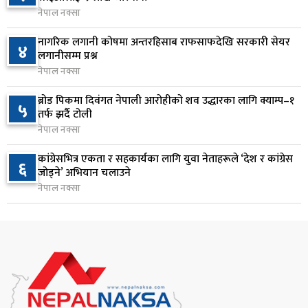
नेपाल नक्सा
राष्ट्र बैंकलाई अर्थमन्त्री वाग्लेको आग्रह: नियामक मात्र
८
होइन, आर्थिक विकासको सहयात्री बन्नुस्
नागरिक लगानी कोषमा अन्तरहिसाब राफसाफदेखि सरकारी सेयर
४
२३ घण्टा अघि
लगानीसम्म प्रश्न
नेपाल नक्सा
स्पेस–एक्सको रकेटको भाग आज चन्द्रमासँग ठोक्किँदै
९
ब्रोड पिकमा दिवंगत नेपाली आरोहीको शव उद्धारका लागि क्याम्प–१
१ दिन अघि
५
तर्फ झर्दै टोली
नेपाल नक्सा
एभरेस्ट बैंकको खुद नाफा ४.७५ प्रतिशतले बढ्यो
१०
कांग्रेसभित्र एकता र सहकार्यका लागि युवा नेताहरूले ‘देश र कांग्रेस
१ दिन अघि
६
जोड्ने’ अभियान चलाउने
नेपाल नक्सा