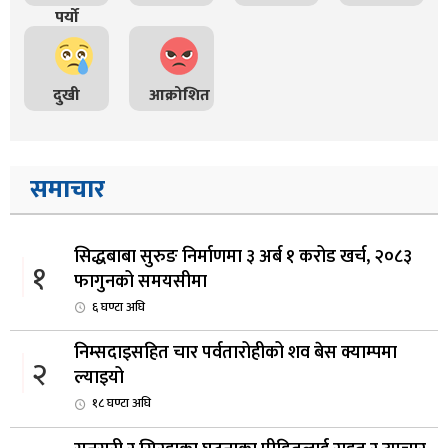
पर्यो
दुखी
आक्रोशित
समाचार
सिद्धबाबा सुरुङ निर्माणमा ३ अर्ब १ करोड खर्च, २०८३
१
फागुनको समयसीमा
६ घण्टा अघि
निम्सदाइसहित चार पर्वतारोहीको शव बेस क्याम्पमा
२
ल्याइयो
१८ घण्टा अघि