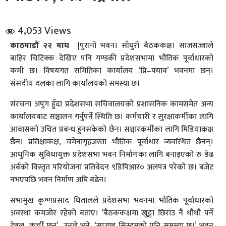
4,053 Views
काठमाडौँ २२ माघ |
पुरानो भवन। साँघुरो बैठककक्ष। साजसज्जाले
बाहिर चिटिक्क देखिए पनि गण्डकी प्रदेशसभामा भौतिक पूर्वाधारको
कमी छ। विषयगत समितिका कार्यालय ‘प्रि–फ्याव’ भवनमा छन्।
संसदीय दलका लागि कार्यालयको समस्या छ।
धि संवाद
संरचना अपुग हुँदा प्रदेशसभा सचिवालयको प्रशासनिक कामसमेत अन्य
सञ्जालबाट
कार्यालयबाट सञ्चालन गर्नुपर्ने स्थिति छ। कर्मचारी र सुरक्षाकर्मीका लागि
आवासको उचित प्रबन्ध हुनसकेको छैन। सञ्चारकर्मीका लागि मिडियाकक्ष
छैन। प्रतिक्षाकक्ष, चमेनागृहजस्ता भौतिक पूर्वाधार व्यवस्थित छैनन्।
आधुनिक सुविधायुक्त प्रदेशसभा भवन निर्माणका लागि बनाइएको रु डेढ
अर्बको विस्तृत परियोजना प्रतिवेदन ९डिपिआर० अलपत्र परेको छ। बजेट
नभएपछि भवन निर्माण अघि बढेन।
सभामुख कृष्णप्रसाद धितालले प्रदेशसभा भवनमा भौतिक पूर्वाधारको
अवस्था कमजोर रहेको बताए। ‘बैठककक्षमा खुट्टा छिराउ नै धौधौ पर्ने
टेबुल, कुर्ची छन्’, उनले भने, ‘साउण्ड सिस्टमको पनि समस्या छ।’ भवन