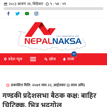
२०८३ श्रावण २१, बिहिबार
५ : ५४ : ५९
चार
१२
प्रदेश न्युज
खोज
ताजा
िविधि
प्रकाशित मिति: २०७९ माघ २२, आईतबार (३ साल अघि)
िधि
गण्डकी प्रदेशसभा बैठक कक्ष: बाहिर
चिटिक्क, भित्र भद्रगोल