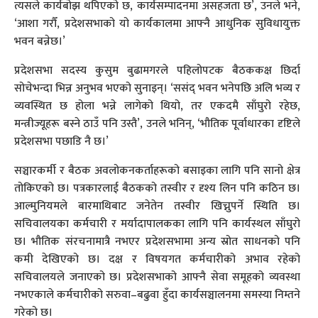
त्यसले कार्यबोझ थपिएको छ, कार्यसम्पादनमा असहजता छ’, उनले भने,
‘आशा गरौँ, प्रदेशसभाको यो कार्यकालमा आफ्नै आधुनिक सुविधायुक्त
भवन बन्नेछ।’
प्रदेशसभा सदस्य कुसुम बुढामगरले पहिलोपटक बैठककक्ष छिर्दा
सोचेभन्दा भिन्न अनुभव भएको सुनाइन्। ‘ससंद् भवन भनेपछि अलि भव्य र
व्यवस्थित छ होला भन्ने लागेको थियो, तर एकदमै साँघुरो रहेछ,
मन्त्रीज्यूहरू बस्ने ठाउँ पनि उस्तै’, उनले भनिन्, ‘भौतिक पूर्वाधारका दृष्टिले
प्रदेशसभा पछाडि नै छ।’
सञ्चारकर्मी र बैठक अवलोकनकर्ताहरूको बसाइका लागि पनि सानो क्षेत्र
तोकिएको छ। पत्रकारलाई बैठकको तस्वीर र दृश्य लिन पनि कठिन छ।
आल्मुनियमले बारमाथिबाट जनेतेन तस्वीर खिच्नुपर्ने स्थिति छ।
सचिवालयका कर्मचारी र मर्यादापालकका लागि पनि कार्यस्थल साँघुरो
छ। भौतिक संरचनामात्रै नभएर प्रदेशसभामा अन्य स्रोत साधनको पनि
कमी देखिएको छ। दक्ष र विषयगत कर्मचारीको अभाव रहेको
सचिवालयले जनाएको छ। प्रदेशसभाको आफ्नै सेवा समूहको व्यवस्था
नभएकाले कर्मचारीको सरुवा–बढुवा हुँदा कार्यसञ्चालनमा समस्या निम्तने
गरेको छ।