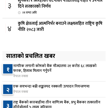
सुनसरी र सिरहाका घटनाका पीडितलाई राहत र उपचार
३
दिने सरकारको निर्णय
२१ घण्टा अघि
कृषि क्षेत्रलाई आत्मनिर्भर बनाउने लक्ष्यसहित राष्ट्रिय कृषि
४
नीति २०८३ जारी
२२ घण्टा अघि
नेपाल टेलिकमले बक्यौता महसुलमा जरिवाना छुट दिने
५
२२ घण्टा अघि
साताको प्रचलित खबर
नागरिक लगानी कोषको बैंक मौज्दातमा २१ करोड ६८ लाखको
नेपाल फार्मेसी परिषद्को अध्यक्षमा डा. कादिर आलम
१
६
फरक, हिसाब मिलान गर्नुपर्ने
नियुक्त
नेपाल नक्सा
२३ घण्टा अघि
एक सयभन्दा बढी शङ्कास्पद नक्कली उत्पादन नियन्त्रणमा
२
नबिल बैंकको नाफा ३३.५० प्रतिशतले बढ्यो, लाभांश
नेपाल नक्सा
७
क्षमता १९.१० प्रतिशत
राष्ट्र बैंकको कारबाहीमा तीन वाणिज्य बैंक, प्रभु बैंकका तत्कालीन
२३ घण्टा अघि
३
सीईओलाई ५ लाख जरिवाना