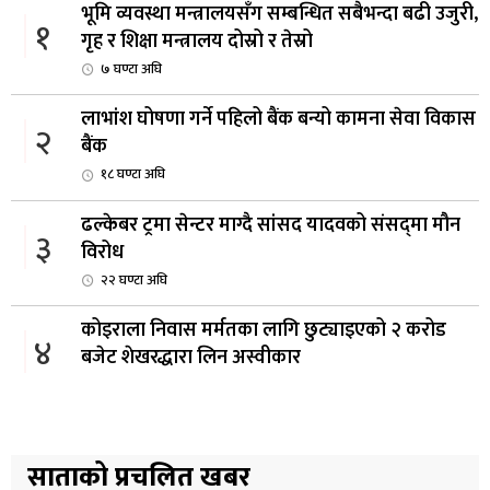
भूमि व्यवस्था मन्त्रालयसँग सम्बन्धित सबैभन्दा बढी उजुरी,
१
गृह र शिक्षा मन्त्रालय दोस्रो र तेस्रो
७ घण्टा अघि
लाभांश घोषणा गर्ने पहिलो बैंक बन्यो कामना सेवा विकास
२
बैंक
१८ घण्टा अघि
ढल्केबर ट्रमा सेन्टर माग्दै सांसद यादवको संसद्‌मा मौन
३
विरोध
२२ घण्टा अघि
कोइराला निवास मर्मतका लागि छुट्याइएको २ करोड
४
बजेट शेखरद्धारा लिन अस्वीकार
२३ घण्टा अघि
रूकुम पश्चिममा प्रहरीको गाडीले मोटरसाइकललाई
५
ठक्कर दिँदा किशोरको मृत्यु
साताको प्रचलित खबर