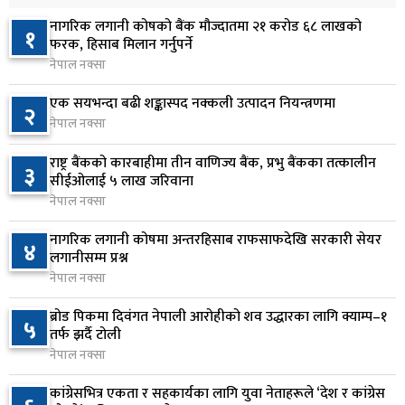
२३ घण्टा अघि
नागरिक लगानी कोषको बैंक मौज्दातमा २१ करोड ६८ लाखको
१
प्रतिनिधिसभा बैठक बस्दै , पाँच विधेयक र प्रतिवेदन
फरक, हिसाब मिलान गर्नुपर्ने
६
प्रस्तुत हुने
नेपाल नक्सा
२३ घण्टा अघि
एक सयभन्दा बढी शङ्कास्पद नक्कली उत्पादन नियन्त्रणमा
२
नेपाल नक्सा
आज बस्ने भनिएको राष्ट्रिय सभाको बैठक बुधबारका लागि
७
सर्‍यो
राष्ट्र बैंकको कारबाहीमा तीन वाणिज्य बैंक, प्रभु बैंकका तत्कालीन
३
१ दिन अघि
सीईओलाई ५ लाख जरिवाना
नेपाल नक्सा
वीरगञ्जमा ट्यांकरको सिल खोलेर तेल निकाल्ने सात जना
८
रंगेहात पक्राउ
नागरिक लगानी कोषमा अन्तरहिसाब राफसाफदेखि सरकारी सेयर
४
लगानीसम्म प्रश्न
१ दिन अघि
नेपाल नक्सा
जन्मसिद्ध नागरिकता कडा बनाउने ट्रम्पको नयाँ प्रयास, दुई
९
ब्रोड पिकमा दिवंगत नेपाली आरोहीको शव उद्धारका लागि क्याम्प–१
५
कार्यकारी आदेश जारी
तर्फ झर्दै टोली
१ दिन अघि
नेपाल नक्सा
राप्रपाको निर्णय: बागमती प्रदेश सरकारमा सहभागी नहुने
कांग्रेसभित्र एकता र सहकार्यका लागि युवा नेताहरूले ‘देश र कांग्रेस