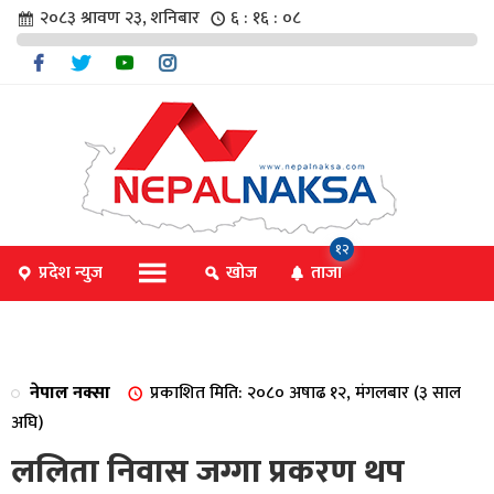
२०८३ श्रावण २३, शनिबार
६ : १६ : ०८
चार
१२
प्रदेश न्युज
खोज
ताजा
िविधि
नेपाल नक्सा
प्रकाशित मिति: २०८० अषाढ १२, मंगलबार (३ साल
िधि
अघि)
ललिता निवास जग्गा प्रकरण थप