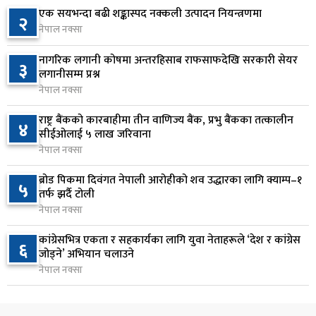
१३ घण्टा अघि
एक सयभन्दा बढी शङ्कास्पद नक्कली उत्पादन नियन्त्रणमा
२
नेपाल नक्सा
वीरगञ्जमा ट्यांकरको सिल खोलेर तेल निकाल्ने सात जना
७
रंगेहात पक्राउ
नागरिक लगानी कोषमा अन्तरहिसाब राफसाफदेखि सरकारी सेयर
३
१३ घण्टा अघि
लगानीसम्म प्रश्न
नेपाल नक्सा
जन्मसिद्ध नागरिकता कडा बनाउने ट्रम्पको नयाँ प्रयास, दुई
८
कार्यकारी आदेश जारी
राष्ट्र बैंकको कारबाहीमा तीन वाणिज्य बैंक, प्रभु बैंकका तत्कालीन
४
सीईओलाई ५ लाख जरिवाना
१४ घण्टा अघि
नेपाल नक्सा
राप्रपाको निर्णय: बागमती प्रदेश सरकारमा सहभागी नहुने
९
ब्रोड पिकमा दिवंगत नेपाली आरोहीको शव उद्धारका लागि क्याम्प–१
५
१४ घण्टा अघि
तर्फ झर्दै टोली
नेपाल नक्सा
२५० रुपैयाँको सामान किन्दा कञ्चनपुरका उपभोक्ताले
१०
कांग्रेसभित्र एकता र सहकार्यका लागि युवा नेताहरूले ‘देश र कांग्रेस
६
जिते १० लाख
जोड्ने’ अभियान चलाउने
१४ घण्टा अघि
नेपाल नक्सा