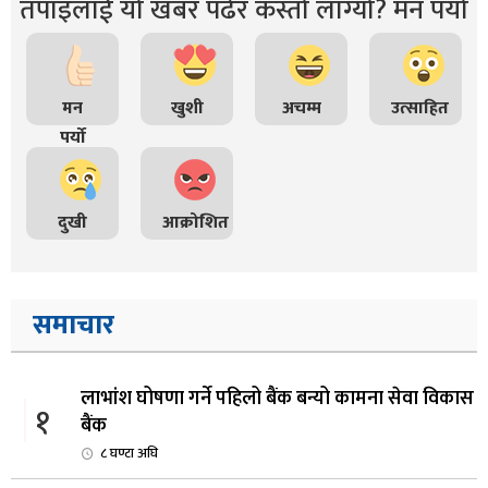
तपाइंलाई यो खबर पढेर कस्तो लाग्यो? मन पर्यो
मन
खुशी
अचम्म
उत्साहित
पर्यो
दुखी
आक्रोशित
समाचार
लाभांश घोषणा गर्ने पहिलो बैंक बन्यो कामना सेवा विकास
१
बैंक
८ घण्टा अघि