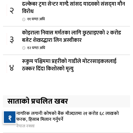
ढल्केबर ट्रमा सेन्टर माग्दै सांसद यादवको संसद्‌मा मौन
२
विरोध
११ घण्टा अघि
कोइराला निवास मर्मतका लागि छुट्याइएको २ करोड
३
बजेट शेखरद्धारा लिन अस्वीकार
१२ घण्टा अघि
रूकुम पश्चिममा प्रहरीको गाडीले मोटरसाइकललाई
४
ठक्कर दिँदा किशोरको मृत्यु
१३ घण्टा अघि
प्रतिनिधिसभा बैठक बस्दै , पाँच विधेयक र प्रतिवेदन
५
प्रस्तुत हुने
साताको प्रचलित खबर
१३ घण्टा अघि
नागरिक लगानी कोषको बैंक मौज्दातमा २१ करोड ६८ लाखको
१
आज बस्ने भनिएको राष्ट्रिय सभाको बैठक बुधबारका लागि
फरक, हिसाब मिलान गर्नुपर्ने
६
सर्‍यो
नेपाल नक्सा