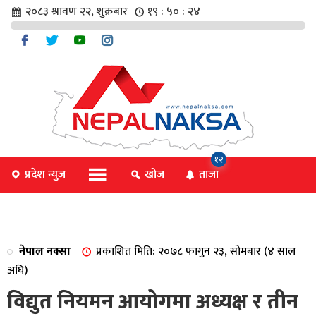
२०८३ श्रावण २२, शुक्रबार
१९ : ५० : २४
चार
१२
प्रदेश न्युज
खोज
ताजा
िविधि
नेपाल नक्सा
प्रकाशित मिति: २०७८ फागुन २३, सोमबार (४ साल
िधि
अघि)
विद्युत नियमन आयोगमा अध्यक्ष र तीन