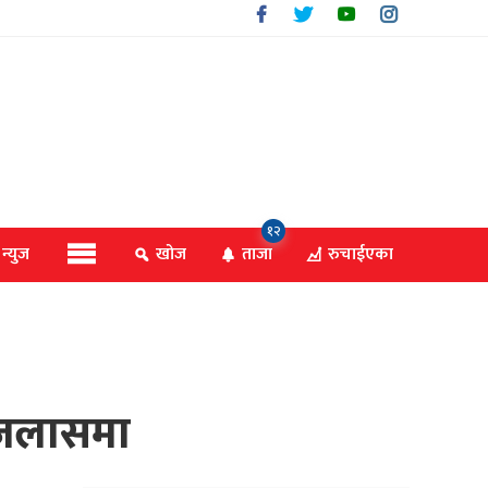
१२
 न्युज
खोज
ताजा
रुचाईएका
त इजलासमा