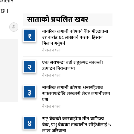
्कालीन
किशोरको मृत्यु
 छ ।
७ घण्टा अघि
साताको प्रचलित खबर
प्रतिनिधिसभा बैठक बस्दै , पाँच
५
विधेयक र प्रतिवेदन प्रस्तुत हुने
नागरिक लगानी कोषको बैंक मौज्दातमा
१
२१ करोड ६८ लाखको फरक, हिसाब
७ घण्टा अघि
मिलान गर्नुपर्ने
नेपाल नक्सा
आज बस्ने भनिएको राष्ट्रिय सभाको
६
बैठक बुधबारका लागि सर्‍यो
एक सयभन्दा बढी शङ्कास्पद नक्कली
२
७ घण्टा अघि
उत्पादन नियन्त्रणमा
नेपाल नक्सा
वीरगञ्जमा ट्यांकरको सिल खोलेर तेल
७
नागरिक लगानी कोषमा अन्तरहिसाब
निकाल्ने सात जना रंगेहात पक्राउ
३
राफसाफदेखि सरकारी सेयर लगानीसम्म
७ घण्टा अघि
प्रश्न
नेपाल नक्सा
जन्मसिद्ध नागरिकता कडा बनाउने
८
ट्रम्पको नयाँ प्रयास, दुई कार्यकारी
राष्ट्र बैंकको कारबाहीमा तीन वाणिज्य
४
आदेश जारी
बैंक, प्रभु बैंकका तत्कालीन सीईओलाई ५
लाख जरिवाना
८ घण्टा अघि