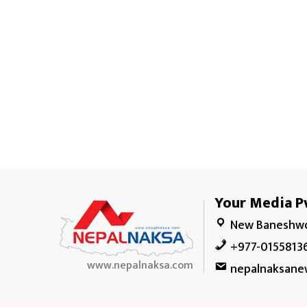
Your Media Pv
New Baneshwo
+977-0155813
www.nepalnaksa.com
nepalnaksane