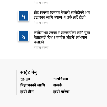
नेपाल नक्सा
राप्रपाको निर्णय: बागमती प्रदेश
९
ब्रोड पिकमा दिवंगत नेपाली आरोहीको शव
५
सरकारमा सहभागी नहुने
उद्धारका लागि क्याम्प–१ तर्फ झर्दै टोली
८ घण्टा अघि
नेपाल नक्सा
२५० रुपैयाँको सामान किन्दा
कांग्रेसभित्र एकता र सहकार्यका लागि युवा
१०
६
नेताहरूले ‘देश र कांग्रेस जोड्ने’ अभियान
कञ्चनपुरका उपभोक्ताले जिते १०
चलाउने
लाख
नेपाल नक्सा
८ घण्टा अघि
साईट मेनु
गृह पृष्ठ
गोपनियता
बिज्ञापनको लागि
सम्पर्क
हाम्रो टीम
हाम्रो बारेमा