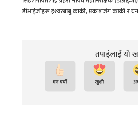
सिंहलगायतलाई प्रहरी नायव महानिरीक्षक (डीआईजी) 
डीआईजीहरू ईश्‍वरबाबु कार्की, प्रकाशजंग कार्की र घन
तपाइंलाई यो खब
मन पर्यो
खुशी
अच