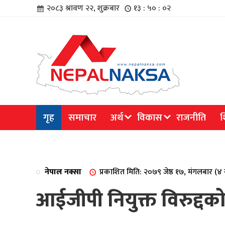
२०८३ श्रावण २२, शुक्रबार
१३ : ५० : ०३
चार
गृह
समाचार
अर्थ
विकास
राजनीति
श
िविधि
नेपाल नक्सा
प्रकाशित मिति: २०७९ जेष्ठ १७, मंगलबार (
आईजीपी नियुक्त विरुद्दको 
िधि