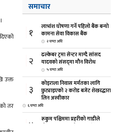
समाचार
 ।
लाभांश घोषणा गर्ने पहिलो बैंक बन्यो
१
कामना सेवा विकास बैंक
 दिएको
२ घण्टा अघि
ढल्केबर ट्रमा सेन्टर माग्दै सांसद
२
यादवको संसद्‌मा मौन विरोध
५ घण्टा अघि
ि उक्त
कोइराला निवास मर्मतका लागि
३
छुट्याइएको २ करोड बजेट शेखरद्धारा
लिन अस्वीकार
एको तर
६ घण्टा अघि
रूकुम पश्चिममा प्रहरीको गाडीले
४
मोटरसाइकललाई ठक्कर दिँदा