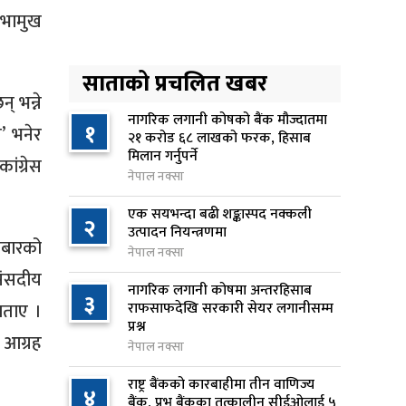
४
छुट्याइएको २ करोड बजेट शेखरद्धारा
सभामुख
लिन अस्वीकार
१ दिन अघि
साताको प्रचलित खबर
रूकुम पश्चिममा प्रहरीको गाडीले
 भन्ने
५
मोटरसाइकललाई ठक्कर दिँदा
नागरिक लगानी कोषको बैंक मौज्दातमा
१
’ भनेर
२१ करोड ६८ लाखको फरक, हिसाब
किशोरको मृत्यु
मिलान गर्नुपर्ने
ंग्रेस
१ दिन अघि
नेपाल नक्सा
प्रतिनिधिसभा बैठक बस्दै , पाँच
एक सयभन्दा बढी शङ्कास्पद नक्कली
६
२
विधेयक र प्रतिवेदन प्रस्तुत हुने
उत्पादन नियन्त्रणमा
बारको
१ दिन अघि
नेपाल नक्सा
संसदीय
नागरिक लगानी कोषमा अन्तरहिसाब
आज बस्ने भनिएको राष्ट्रिय सभाको
३
७
 बताए ।
राफसाफदेखि सरकारी सेयर लगानीसम्म
बैठक बुधबारका लागि सर्‍यो
प्रश्न
१ दिन अघि
 आग्रह
नेपाल नक्सा
वीरगञ्जमा ट्यांकरको सिल खोलेर तेल
राष्ट्र बैंकको कारबाहीमा तीन वाणिज्य
८
४
निकाल्ने सात जना रंगेहात पक्राउ
बैंक, प्रभु बैंकका तत्कालीन सीईओलाई ५