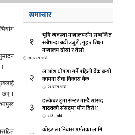
समाचार
अभियोग
भूमि व्यवस्था मन्त्रालयसँग सम्बन्धित
१
सबैभन्दा बढी उजुरी, गृह र शिक्षा
मन्त्रालय दोस्रो र तेस्रो
नुमोदन
१0 घण्टा अघि
 ।
लाभांश घोषणा गर्ने पहिलो बैंक बन्यो
२
कामना सेवा विकास बैंक
मुखलाई
२१ घण्टा अघि
 छन् ।
ढल्केबर ट्रमा सेन्टर माग्दै सांसद
सभामुख
३
यादवको संसद्‌मा मौन विरोध
१ दिन अघि
कोइराला निवास मर्मतका लागि
ालसहित