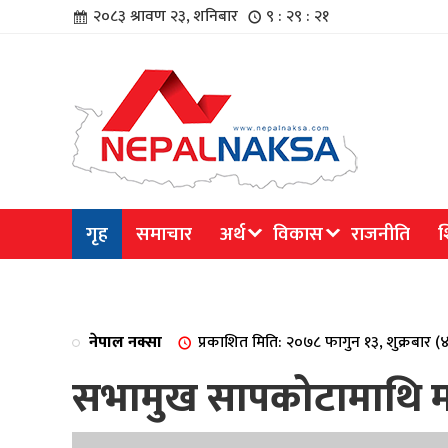
२०८३ श्रावण २३, शनिबार
९ : २९ : २१
चार
गृह
समाचार
अर्थ
विकास
राजनीति
श
िविधि
नेपाल नक्सा
प्रकाशित मिति: २०७८ फागुन १३, शुक्रबार 
सभामुख सापकोटामाथि मह
िधि