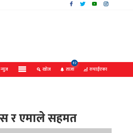
१२
 न्युज
खोज
ताजा
रुचाईएका
ेस र एमाले सहमत