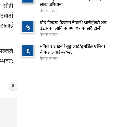
लाख जरिवाना
ि सोही
१ दिन अघि
नेपाल नक्सा
वार्ता
जन्मसिद्ध नागरिकता कडा बनाउने
९
ब्रोड पिकमा दिवंगत नेपाली आरोहीको शव
ोटालाई
५
ट्रम्पको नयाँ प्रयास, दुई कार्यकारी
उद्धारका लागि क्याम्प–१ तर्फ झर्दै टोली
आदेश जारी
नेपाल नक्सा
१ दिन अघि
नबिल र शाइन रेसुङ्गालाई ‘इमर्जिङ एसिया
६
मल्लले
बैंकिङ अवार्ड–२०२६
राप्रपाको निर्णय: बागमती प्रदेश
१०
नेपाल नक्सा
सरकारमा सहभागी नहुने
म्भवत:
१ दिन अघि