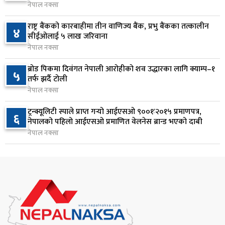
नेपाल नक्सा
राष्ट्र बैंकलाई अर्थमन्त्री वाग्लेको आग्रह: नियामक मात्र
८
होइन, आर्थिक विकासको सहयात्री बन्नुस्
राष्ट्र बैंकको कारबाहीमा तीन वाणिज्य बैंक, प्रभु बैंकका तत्कालीन
४
२२ घण्टा अघि
सीईओलाई ५ लाख जरिवाना
नेपाल नक्सा
स्पेस–एक्सको रकेटको भाग आज चन्द्रमासँग ठोक्किँदै
९
ब्रोड पिकमा दिवंगत नेपाली आरोहीको शव उद्धारका लागि क्याम्प–१
२२ घण्टा अघि
५
तर्फ झर्दै टोली
नेपाल नक्सा
एभरेस्ट बैंकको खुद नाफा ४.७५ प्रतिशतले बढ्यो
१०
ट्रन्क्यूलिटी स्पाले प्राप्त गर्‍यो आईएसओ ९००१ः२०१५ प्रमाणपत्र,
२२ घण्टा अघि
६
नेपालको पहिलो आईएसओ प्रमाणित वेलनेस ब्रान्ड भएको दाबी
नेपाल नक्सा