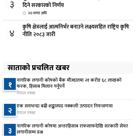
३
दिने सरकारको निर्णय
२0 घण्टा अघि
कृषि क्षेत्रलाई आत्मनिर्भर बनाउने लक्ष्यसहित राष्ट्रिय कृषि
४
नीति २०८३ जारी
२१ घण्टा अघि
नेपाल टेलिकमले बक्यौता महसुलमा जरिवाना छुट दिने
५
२१ घण्टा अघि
साताको प्रचलित खबर
नागरिक लगानी कोषको बैंक मौज्दातमा २१ करोड ६८ लाखको
नेपाल फार्मेसी परिषद्को अध्यक्षमा डा. कादिर आलम
१
६
फरक, हिसाब मिलान गर्नुपर्ने
नियुक्त
नेपाल नक्सा
२१ घण्टा अघि
एक सयभन्दा बढी शङ्कास्पद नक्कली उत्पादन नियन्त्रणमा
२
नबिल बैंकको नाफा ३३.५० प्रतिशतले बढ्यो, लाभांश
नेपाल नक्सा
७
क्षमता १९.१० प्रतिशत
नागरिक लगानी कोषमा अन्तरहिसाब राफसाफदेखि सरकारी सेयर
२२ घण्टा अघि
३
लगानीसम्म प्रश्न