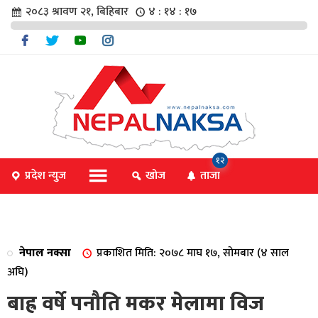
२०८३ श्रावण २१, बिहिबार
४ : १४ : १८
चार
१२
प्रदेश न्युज
खोज
ताजा
िविधि
नेपाल नक्सा
प्रकाशित मिति: २०७८ माघ १७, सोमबार (४ साल
िधि
अघि)
बाह्र वर्षे पनौति मकर मेलामा विज