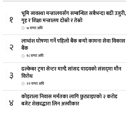
भूमि व्यवस्था मन्त्रालयसँग सम्बन्धित सबैभन्दा बढी उजुरी,
१
गृह र शिक्षा मन्त्रालय दोस्रो र तेस्रो
७ घण्टा अघि
लाभांश घोषणा गर्ने पहिलो बैंक बन्यो कामना सेवा विकास
२
बैंक
१८ घण्टा अघि
ढल्केबर ट्रमा सेन्टर माग्दै सांसद यादवको संसद्‌मा मौन
३
विरोध
२२ घण्टा अघि
कोइराला निवास मर्मतका लागि छुट्याइएको २ करोड
४
बजेट शेखरद्धारा लिन अस्वीकार
२३ घण्टा अघि
रूकुम पश्चिममा प्रहरीको गाडीले मोटरसाइकललाई