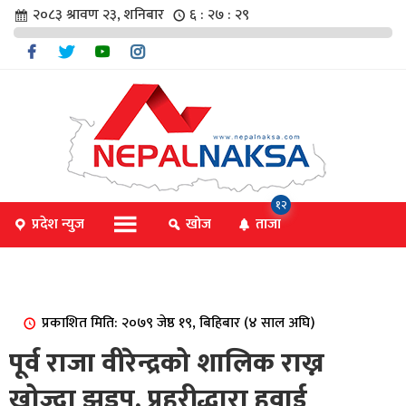
२०८३ श्रावण २३, शनिबार
६ : २७ : २९
चार
१२
प्रदेश न्युज
खोज
ताजा
िविधि
प्रकाशित मिति: २०७९ जेष्ठ १९, बिहिबार (४ साल अघि)
िधि
पूर्व राजा वीरेन्द्रको शालिक राख्न
खोज्दा झडप, प्रहरीद्धारा हवाई