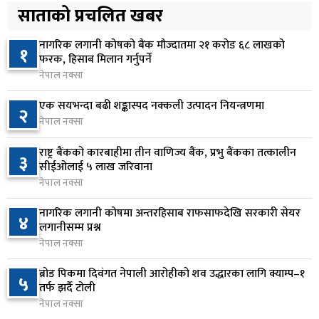
५
ठक्कर दिँदा किशोरको मृत्यु
साताको प्रचलित खबर
२३ घण्टा अघि
नागरिक लगानी कोषको बैंक मौज्दातमा २१ करोड ६८ लाखको
१
प्रतिनिधिसभा बैठक बस्दै , पाँच विधेयक र प्रतिवेदन
फरक, हिसाब मिलान गर्नुपर्ने
६
प्रस्तुत हुने
नेपाल नक्सा
१ दिन अघि
एक सयभन्दा बढी शङ्कास्पद नक्कली उत्पादन नियन्त्रणमा
२
नेपाल नक्सा
आज बस्ने भनिएको राष्ट्रिय सभाको बैठक बुधबारका लागि
७
सर्‍यो
राष्ट्र बैंकको कारबाहीमा तीन वाणिज्य बैंक, प्रभु बैंकका तत्कालीन
३
१ दिन अघि
सीईओलाई ५ लाख जरिवाना
नेपाल नक्सा
वीरगञ्जमा ट्यांकरको सिल खोलेर तेल निकाल्ने सात जना
८
रंगेहात पक्राउ
नागरिक लगानी कोषमा अन्तरहिसाब राफसाफदेखि सरकारी सेयर
४
लगानीसम्म प्रश्न
१ दिन अघि
नेपाल नक्सा
जन्मसिद्ध नागरिकता कडा बनाउने ट्रम्पको नयाँ प्रयास, दुई
९
ब्रोड पिकमा दिवंगत नेपाली आरोहीको शव उद्धारका लागि क्याम्प–१
५
कार्यकारी आदेश जारी
तर्फ झर्दै टोली
१ दिन अघि
नेपाल नक्सा