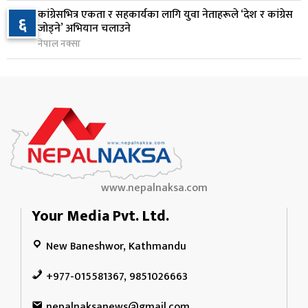
राप्रपाको निर्णय: बागमती प्रदेश सरकारमा सहभागी नहुने
कांग्रेसभित्र एकता र सहकार्यका लागि युवा नेताहरूले ‘देश र कांग्रेस
१०
६
जोड्ने’ अभियान चलाउने
१ दिन अघि
नेपाल नक्सा
www.nepalnaksa.com
Your Media Pvt. Ltd.
New Baneshwor, Kathmandu
+977-015581367, 9851026663
nepalnaksanews@gmail.com