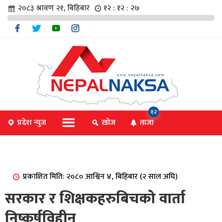
२०८३ श्रावण २१, बिहिबार
१२ : १२ : २८
चार
१२
प्रदेश न्युज
खोज
ताजा
िविधि
प्रकाशित मिति: २०८० आश्विन ४, बिहिबार (२ साल अघि)
िधि
सरकार र शिक्षकहरुबिचको वार्ता
निष्कर्षविहीन