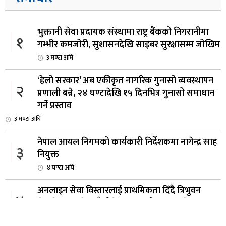
भुक्तानी सेवा प्रदायक संस्थामा राष्ट्र बैंकको निगरानीमा
१
गम्भीर कमजोरी, सुशासनदेखि साइबर सुरक्षासम्म जोखिम
३ घण्टा अघि
‘हेलो सरकार’ अब एकीकृत नागरिक गुनासो व्यवस्थापन
२
प्रणाली बन्ने, २४ घण्टादेखि १५ दिनभित्र गुनासो समाधान
गर्ने प्रस्ताव
३ घण्टा अघि
नेपाल आयल निगमको कार्यकारी निर्देशकमा नागेन्द्र साह
३
नियुक्त
४ घण्टा अघि
अनलाइन सेवा विस्तारलाई प्राथमिकता दिँदै त्रिभुवन
४
विश्वविद्यालयले नयाँ नीति तथा कार्यक्रम ल्याउने
५ घण्टा अघि