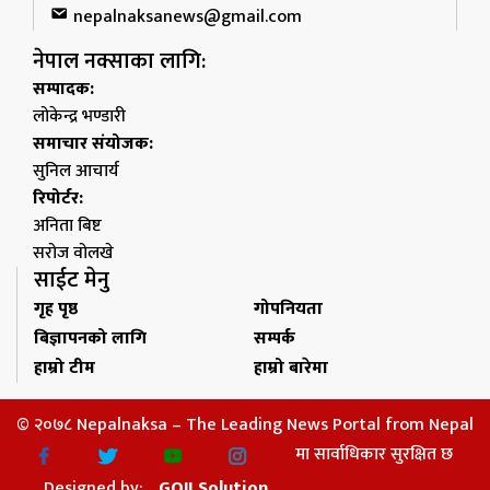
nepalnaksanews@gmail.com
नेपाल नक्साका लागि:
सम्पादक:
लोकेन्द्र भण्डारी
समाचार संयोजक:
सुनिल आचार्य
रिपोर्टर:
अनिता बिष्ट
सरोज वोलखे
साईट मेनु
गृह पृष्ठ
गोपनियता
बिज्ञापनको लागि
सम्पर्क
हाम्रो टीम
हाम्रो बारेमा
© २०७८ Nepalnaksa – The Leading News Portal from Nepal
मा सार्वाधिकार सुरक्षित छ
Designed by:
GOJI Solution