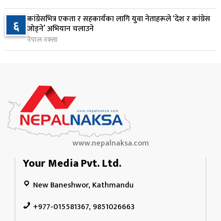
१ दिन अघि
कांग्रेसभित्र एकता र सहकार्यका लागि युवा नेताहरूले ‘देश र कांग्रेस
६
जोड्ने’ अभियान चलाउने
नेपाल टेलिकमले बक्यौता महसुलमा जरिवाना छुट दिने
१०
नेपाल नक्सा
१ दिन अघि
www.nepalnaksa.com
Your Media Pvt. Ltd.
New Baneshwor, Kathmandu
+977-015581367, 9851026663