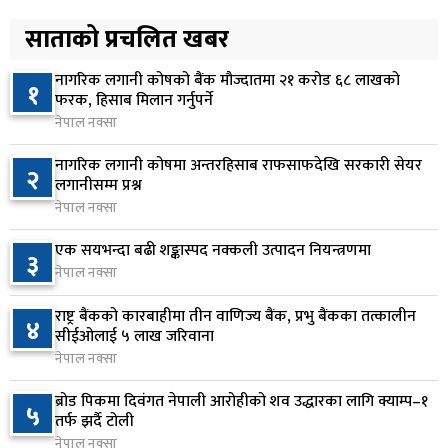
सरकारद्वारा राष्ट्रसेवक कर्मचारीको नयाँ तलबमान
साताको प्रचलित खबर
५
स्वीकृत, न्यूनतम तलब २८ हजार ९८४ रुपैयाँ
६ घण्टा अघि
नागरिक लगानी कोषको बैंक मौज्दातमा २१ करोड ६८ लाखको
१
फरक, हिसाब मिलान गर्नुपर्ने
सिद्धबाबा सुरुङ निर्माणमा ३ अर्ब १ करोड खर्च, २०८३
नेपाल नक्सा
६
फागुनको समयसीमा
नागरिक लगानी कोषमा अन्तरहिसाब राफसाफदेखि सरकारी सेयर
२
१२ घण्टा अघि
लगानीसम्म प्रश्न
नेपाल नक्सा
निम्सदाइसहित चार पर्वतारोहीको शव बेस क्याम्पमा
७
ल्याइयो
एक सयभन्दा बढी शङ्कास्पद नक्कली उत्पादन नियन्त्रणमा
३
१ दिन अघि
नेपाल नक्सा
सुनसरी र सिरहाका घटनाका पीडितलाई राहत र उपचार
राष्ट्र बैंकको कारबाहीमा तीन वाणिज्य बैंक, प्रभु बैंकका तत्कालीन
४
८
सीईओलाई ५ लाख जरिवाना
दिने सरकारको निर्णय
नेपाल नक्सा
१ दिन अघि
ब्रोड पिकमा दिवंगत नेपाली आरोहीको शव उद्धारका लागि क्याम्प–१
५
कृषि क्षेत्रलाई आत्मनिर्भर बनाउने लक्ष्यसहित राष्ट्रिय कृषि
तर्फ झर्दै टोली
९
नीति २०८३ जारी
नेपाल नक्सा