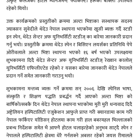
उत्कृष्ट कलेजका होटल म्यानेजमेन्ट फ्याकल्टी हरूको बाक्लो उपस्थित
रहेको थियो।
उक्त कार्यक्रमको प्रस्तुतीको क्रममा अल्टा भिष्टाका सस्थापक सदस्य
ज्याक्सन सुवेदीले थेदेउ नेपाल स्थापना भएकोमा खुसी ब्यक्त गर्दै स्टडी
इन स्पेन, थेदेउ सेन्टर अफ युनिभर्सिटी स्टडीज् का बारेमा जानकारी प्रदान
गर्नु भयो। प्रस्तुतीकै क्रममा थेदेउ स्पेन र बिसिएन लयर्सका प्रतिनिधि पेपे
ओरीवलाले अल्टा भिष्टा स्थापना भएको १६ बर्ष भएको उपलक्ष्यमा
शुभकामना दिदै थेदेउ सेन्टर अफ युनिभर्सिटी स्टडीज् रेख्वान कालोस्
युनिभर्सिटी एफिलीएटेड रहेको र यसका बारेमा जानकारी थेदेउ नेपालले
प्रदान गर्ने समेत जानकारी गराउनु भयो।
शुभकामना मन्तव्य व्यक्त गर्ने क्रममा सन् २००६ देखि स्पेनिस भाषा,
संस्कृति र शिक्षण पद्धति प्रबर्द्धन गर्दै आएको अल्टा भिष्टा को
बार्षिकोत्सबकै दिन थेदेउ नेपाल स्थापना भएकोमा मुरी मुरी धन्यवाद दिदै
अष्ट्रेलियन हस्पिटालिटी एजुकेशन आफुले प्राप्त गरी क्यानडामा काम गरी
नेपाल फर्किएर र्याडिसन् होटलमा काम गरी हाल बबरमहल भिल्लाजको
प्रबन्ध निर्देशक समेत भै आफ्नै होटल चलाइरहेको अनुभव साट्दै स्पेन र
नेपालले हस्पिटालिटी क्षेत्रमा धेरै गर्नसक्ने अबसर रहेको जयस रीमालले