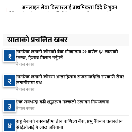
अनलाइन सेवा विस्तारलाई प्राथमिकता दिँदै त्रिभुवन
४
विश्वविद्यालयले नयाँ नीति तथा कार्यक्रम ल्याउने
७ घण्टा अघि
सरकारद्वारा राष्ट्रसेवक कर्मचारीको नयाँ तलबमान
साताको प्रचलित खबर
५
स्वीकृत, न्यूनतम तलब २८ हजार ९८४ रुपैयाँ
७ घण्टा अघि
नागरिक लगानी कोषको बैंक मौज्दातमा २१ करोड ६८ लाखको
१
फरक, हिसाब मिलान गर्नुपर्ने
सिद्धबाबा सुरुङ निर्माणमा ३ अर्ब १ करोड खर्च, २०८३
नेपाल नक्सा
६
फागुनको समयसीमा
नागरिक लगानी कोषमा अन्तरहिसाब राफसाफदेखि सरकारी सेयर
२
१४ घण्टा अघि
लगानीसम्म प्रश्न
नेपाल नक्सा
निम्सदाइसहित चार पर्वतारोहीको शव बेस क्याम्पमा
७
ल्याइयो
एक सयभन्दा बढी शङ्कास्पद नक्कली उत्पादन नियन्त्रणमा
३
१ दिन अघि
नेपाल नक्सा
सुनसरी र सिरहाका घटनाका पीडितलाई राहत र उपचार
राष्ट्र बैंकको कारबाहीमा तीन वाणिज्य बैंक, प्रभु बैंकका तत्कालीन
४
८
सीईओलाई ५ लाख जरिवाना
दिने सरकारको निर्णय