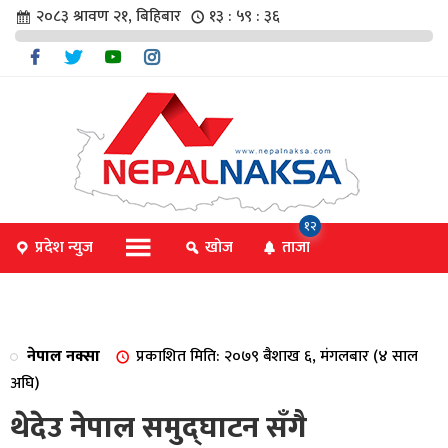
२०८३ श्रावण २१, बिहिबार
१३ : ५९ : ३६
चार
१२
प्रदेश न्युज
खोज
ताजा
िविधि
नेपाल नक्सा
प्रकाशित मिति: २०७९ बैशाख ६, मंगलबार (४ साल
िधि
अघि)
थेदेउ नेपाल समुद्घाटन सँगै