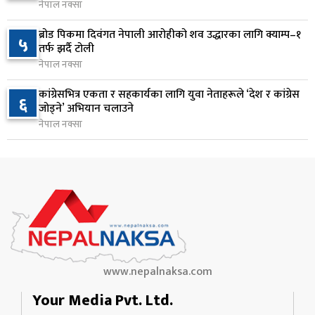
नेपाल नक्सा
१ दिन अघि
ब्रोड पिकमा दिवंगत नेपाली आरोहीको शव उद्धारका लागि क्याम्प–१
५
कृषि क्षेत्रलाई आत्मनिर्भर बनाउने लक्ष्यसहित राष्ट्रिय कृषि
तर्फ झर्दै टोली
९
नीति २०८३ जारी
नेपाल नक्सा
१ दिन अघि
कांग्रेसभित्र एकता र सहकार्यका लागि युवा नेताहरूले ‘देश र कांग्रेस
६
जोड्ने’ अभियान चलाउने
नेपाल टेलिकमले बक्यौता महसुलमा जरिवाना छुट दिने
१०
नेपाल नक्सा
१ दिन अघि
www.nepalnaksa.com
Your Media Pvt. Ltd.