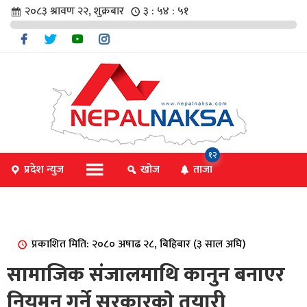
२०८३ श्रावण २२, शुक्रबार
३ : ५४ : ५२
चार
१२
प्रदेश न्युज
खोज
ताजा
िविधि
प्रकाशित मिति: २०८० अषाढ २८, बिहिबार (३ साल अघि)
िधि
सामाजिक संजालमाथि कानुन बनाएर
नियमन गर्ने सरकारकाे तयारी