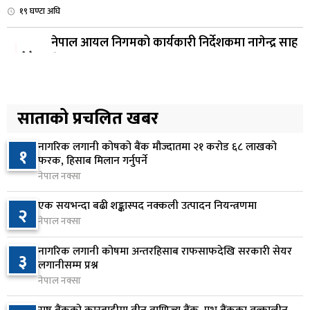
१९ घण्टा अघि
नेपाल आयल निगमको कार्यकारी निर्देशकमा नागेन्द्र साह
४
नियुक्त
२0 घण्टा अघि
अनलाइन सेवा विस्तारलाई प्राथमिकता दिँदै त्रिभुवन
साताको प्रचलित खबर
५
विश्वविद्यालयले नयाँ नीति तथा कार्यक्रम ल्याउने
२१ घण्टा अघि
नागरिक लगानी कोषको बैंक मौज्दातमा २१ करोड ६८ लाखको
१
फरक, हिसाब मिलान गर्नुपर्ने
सरकारद्वारा राष्ट्रसेवक कर्मचारीको नयाँ तलबमान
नेपाल नक्सा
६
स्वीकृत, न्यूनतम तलब २८ हजार ९८४ रुपैयाँ
एक सयभन्दा बढी शङ्कास्पद नक्कली उत्पादन नियन्त्रणमा
२
२१ घण्टा अघि
नेपाल नक्सा
सिद्धबाबा सुरुङ निर्माणमा ३ अर्ब १ करोड खर्च, २०८३
७
नागरिक लगानी कोषमा अन्तरहिसाब राफसाफदेखि सरकारी सेयर
३
फागुनको समयसीमा
लगानीसम्म प्रश्न
१ दिन अघि
नेपाल नक्सा