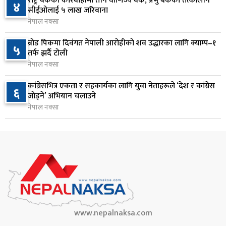
निम्सदाइसहित चार पर्वतारोहीको शव बेस क्याम्पमा
राष्ट्र बैंकको कारबाहीमा तीन वाणिज्य बैंक, प्रभु बैंकका तत्कालीन
४
८
सीईओलाई ५ लाख जरिवाना
ल्याइयो
नेपाल नक्सा
१ दिन अघि
ब्रोड पिकमा दिवंगत नेपाली आरोहीको शव उद्धारका लागि क्याम्प–१
५
सुनसरी र सिरहाका घटनाका पीडितलाई राहत र उपचार
तर्फ झर्दै टोली
९
दिने सरकारको निर्णय
नेपाल नक्सा
१ दिन अघि
कांग्रेसभित्र एकता र सहकार्यका लागि युवा नेताहरूले ‘देश र कांग्रेस
६
जोड्ने’ अभियान चलाउने
कृषि क्षेत्रलाई आत्मनिर्भर बनाउने लक्ष्यसहित राष्ट्रिय कृषि
१०
नेपाल नक्सा
नीति २०८३ जारी
१ दिन अघि
www.nepalnaksa.com