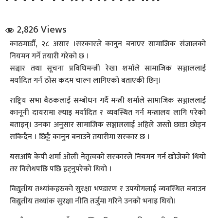
2,826 Views
काठमाडौँ, २८ असार ।सरकारले कानुन बनाएर सामाजिक संजालकाे
नियमन गर्ने तयारी गरेकाे छ ।
सञ्चार तथा सूचना प्रविधिमन्त्री रेखा शर्माले सामाजिक सञ्जाललाई
मर्यादित गर्न ठोस कदम चाल्न लागिएकाे बताएकी छिन्।
धि संवाद
राष्ट्रिय सभा बैठकलाई सम्बोधन गर्दै मन्त्री शर्माले सामाजिक सञ्जाललाई
सञ्जालबाट
कानूनी दायरामा ल्याइ मर्यादित र व्यवस्थित गर्न मन्त्रालय लागि परेको
बताइन्। उनका अनुसार सामाजिक सञ्जाललाई अहिले जस्ताे छाडा छाेड्न
सकिदैन । छिट्टै कानुन बनाउने तयारीमा सरकार छ ।
यसअघि केपी शर्मा ओली नेतृत्वकाे सरकारले नियमन गर्न खाेजेकाे थियाे
तर विराेधपछि पछि हट्नुपरेकाे थियाे ।
विद्युतीय तथ्यांकहरुको सुरक्षा भण्डारण र उपयोगलाई व्यवस्थित बनाउन
विद्युतीय तथ्यांक सुरक्षा नीति तर्जुमा गरिने उनको भनाइ थियो।