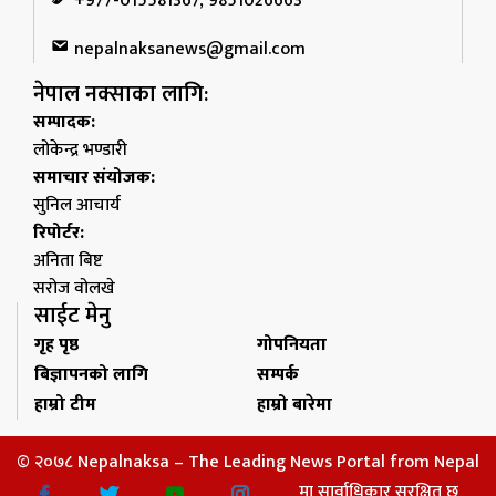
+977-015581367, 9851026663
nepalnaksanews@gmail.com
नेपाल नक्साका लागि:
सम्पादक:
लोकेन्द्र भण्डारी
समाचार संयोजक:
सुनिल आचार्य
रिपोर्टर:
अनिता बिष्ट
सरोज वोलखे
साईट मेनु
गृह पृष्ठ
गोपनियता
बिज्ञापनको लागि
सम्पर्क
हाम्रो टीम
हाम्रो बारेमा
© २०७८ Nepalnaksa – The Leading News Portal from Nepal
मा सार्वाधिकार सुरक्षित छ