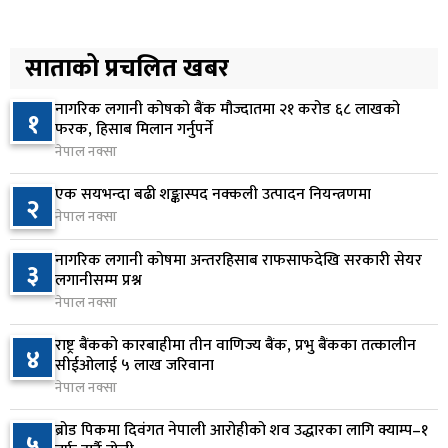
वीरगञ्जमा ट्यांकरको सिल खोलेर तेल निकाल्ने सात जना
५
रंगेहात पक्राउ
साताको प्रचलित खबर
१ घण्टा अघि
नागरिक लगानी कोषको बैंक मौज्दातमा २१ करोड ६८ लाखको
१
जन्मसिद्ध नागरिकता कडा बनाउने ट्रम्पको नयाँ प्रयास, दुई
फरक, हिसाब मिलान गर्नुपर्ने
६
कार्यकारी आदेश जारी
नेपाल नक्सा
२ घण्टा अघि
एक सयभन्दा बढी शङ्कास्पद नक्कली उत्पादन नियन्त्रणमा
२
नेपाल नक्सा
राप्रपाको निर्णय: बागमती प्रदेश सरकारमा सहभागी नहुने
७
२ घण्टा अघि
नागरिक लगानी कोषमा अन्तरहिसाब राफसाफदेखि सरकारी सेयर
३
लगानीसम्म प्रश्न
नेपाल नक्सा
२५० रुपैयाँको सामान किन्दा कञ्चनपुरका उपभोक्ताले
८
जिते १० लाख
राष्ट्र बैंकको कारबाहीमा तीन वाणिज्य बैंक, प्रभु बैंकका तत्कालीन
४
२ घण्टा अघि
सीईओलाई ५ लाख जरिवाना
नेपाल नक्सा
माछापुच्छ्रे बैंकको ‘एम–स्मार्ट’बाटै करदाता प्रोत्साहन
९
उपहार कार्यक्रममा सहभागी हुने सुविधा
ब्रोड पिकमा दिवंगत नेपाली आरोहीको शव उद्धारका लागि क्याम्प–१
५