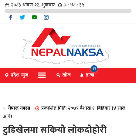
२०८३ श्रावण २२, शुक्रबार
७ : ४८ : ३५
चार
१२
प्रदेश न्युज
खोज
ताजा
िविधि
नेपाल नक्सा
प्रकाशित मिति: २०७९ बैशाख १, बिहिबार (४ साल
िधि
अघि)
टुडिखेलमा सकियो लोकदोहोरी