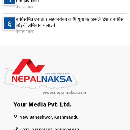
तर्फ झर्दै टोली
२ घण्टा अघि
नेपाल नक्सा
अपराध नियन्त्रण कार्ययोजनाको आधाभन्दा बढी गतिविधि
१०
कांग्रेसभित्र एकता र सहकार्यका लागि युवा नेताहरूले ‘देश र कांग्रेस
६
अधुरै, खर्च र प्रगतिको अभिलेखसमेत अद्यावधिक छैन
जोड्ने’ अभियान चलाउने
८ घण्टा अघि
नेपाल नक्सा
www.nepalnaksa.com
Your Media Pvt. Ltd.
New Baneshwor, Kathmandu