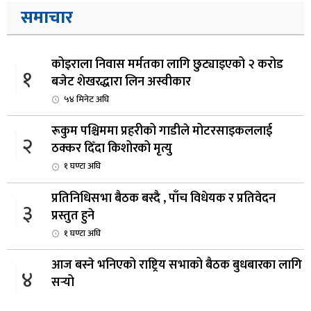
समाचार
कोइराला निवास मर्मतका लागि छुट्याइएको २ करोड
१
बजेट शेखरद्धारा लिन अस्वीकार
५४ मिनेट अघि
रूकुम पश्चिममा प्रहरीको गाडीले मोटरसाइकललाई
२
ठक्कर दिँदा किशोरको मृत्यु
१ घण्टा अघि
प्रतिनिधिसभा बैठक बस्दै , पाँच विधेयक र प्रतिवेदन
३
प्रस्तुत हुने
१ घण्टा अघि
आज बस्ने भनिएको राष्ट्रिय सभाको बैठक बुधबारका लागि
४
सर्‍यो
१ घण्टा अघि