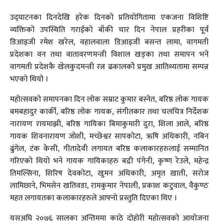
उद्घाटनका दिनदेखि हरेक दिनको प्रतियोगितामा एकजना विशिष्टि
व्यक्तिको उपस्थिति गराईको बाँकी चार दिन नेपाल प्रहरीका पूर्व
डिआइजी रमेश खरेल, वहालवाला डिआइजी बसन्त लामा, वागमती
प्रदेशका वन तथा वातावरणमन्त्री विशाल खड्का तथा समापन भने
वागमती प्रदेशकै खेलकुदमन्त्री रत्न ढकालकोे प्रमुख आतिथ्यतामा सम्पन्न
भएको थियो ।
महोत्सवको समापनका दिन लोक सम्राट कुमार बस्नेत, बरिष्ठ लोक गायक
बमबहादुर कार्की, बरिष्ठ लोक गायक, संगीतकार तथा चलचित्र निर्देशक
नारायण रायमाझी, बरिष्ठ गायिका बिमाकुमारी दुरा, शिला आले, बरिष्ठ
गायक शिवनारायण जोशी, मच्छेश्वर सापकोटा, ऋषि अधिकारी, नबिन
ढुंगेल, टंक केसी, गीतादेवी लगायत बरिष्ठ कलाकारहरुलाई सम्मानित
गरिएको थियो भने गायक गायिकाहरु बद्री पंगेनी, कृष्ण रेउले, महेन्द्र
तिमल्सिना, शिरिष देवकोटा, खुमन अधिकारी, अमृत खाती, सरोज
लामिछाने, भिमसेन खतिवडा, रामकुमार नेपाली, प्रकाश कटुवाल, वैकुण्ठ
महत लगायतका कलाकारहरुले आफ्नो प्रस्तुति दिएका थिए ।
यसअघि २०७६ सालका अन्तिममा काठे दोहोरी महोत्सवको आयोजना