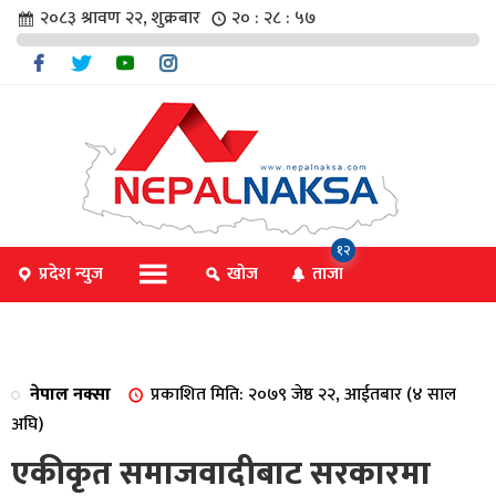
२०८३ श्रावण २२, शुक्रबार
२० : २८ : ५८
चार
१२
प्रदेश न्युज
खोज
ताजा
िविधि
नेपाल नक्सा
प्रकाशित मिति: २०७९ जेष्ठ २२, आईतबार (४ साल
िधि
अघि)
एकीकृत समाजवादीबाट सरकारमा