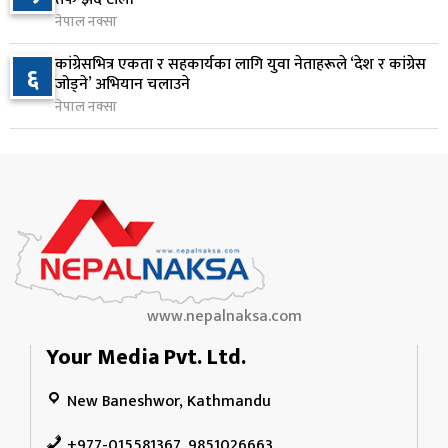
नेपाल नक्सा
२५० रुपैयाँको सामान किन्दा कञ्चनपुरका उपभोक्ताले
१०
कांग्रेसभित्र एकता र सहकार्यका लागि युवा नेताहरूले ‘देश र कांग्रेस
६
जिते १० लाख
जोड्ने’ अभियान चलाउने
१५ घण्टा अघि
नेपाल नक्सा
www.nepalnaksa.com
Your Media Pvt. Ltd.
New Baneshwor, Kathmandu
+977-015581367, 9851026663