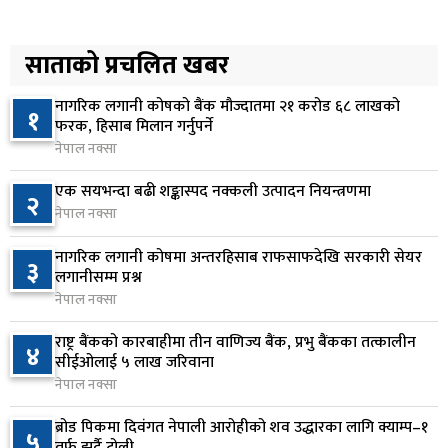
प्रतिनिधिसभा बैठक बस्दै , पाँच विधेयक र प्रतिवेदन
५
प्रस्तुत हुने
साताको प्रचलित खबर
१४ घण्टा अघि
नागरिक लगानी कोषको बैंक मौज्दातमा २१ करोड ६८ लाखको
१
आज बस्ने भनिएको राष्ट्रिय सभाको बैठक बुधबारका लागि
फरक, हिसाब मिलान गर्नुपर्ने
६
सर्‍यो
नेपाल नक्सा
१४ घण्टा अघि
एक सयभन्दा बढी शङ्कास्पद नक्कली उत्पादन नियन्त्रणमा
२
नेपाल नक्सा
वीरगञ्जमा ट्यांकरको सिल खोलेर तेल निकाल्ने सात जना
७
रंगेहात पक्राउ
नागरिक लगानी कोषमा अन्तरहिसाब राफसाफदेखि सरकारी सेयर
३
१४ घण्टा अघि
लगानीसम्म प्रश्न
नेपाल नक्सा
जन्मसिद्ध नागरिकता कडा बनाउने ट्रम्पको नयाँ प्रयास, दुई
८
कार्यकारी आदेश जारी
राष्ट्र बैंकको कारबाहीमा तीन वाणिज्य बैंक, प्रभु बैंकका तत्कालीन
४
सीईओलाई ५ लाख जरिवाना
१४ घण्टा अघि
नेपाल नक्सा
राप्रपाको निर्णय: बागमती प्रदेश सरकारमा सहभागी नहुने
९
ब्रोड पिकमा दिवंगत नेपाली आरोहीको शव उद्धारका लागि क्याम्प–१
५
१४ घण्टा अघि
तर्फ झर्दै टोली