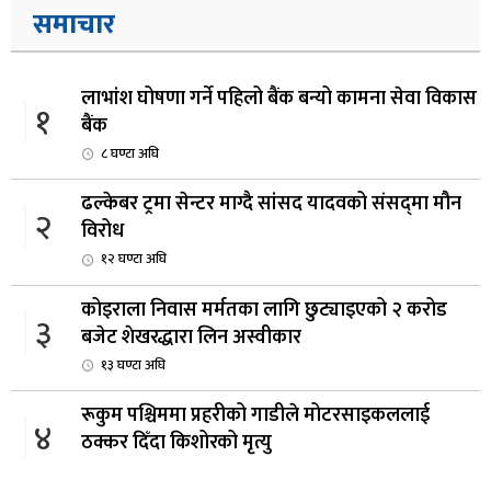
समाचार
लाभांश घोषणा गर्ने पहिलो बैंक बन्यो कामना सेवा विकास
१
बैंक
८ घण्टा अघि
ढल्केबर ट्रमा सेन्टर माग्दै सांसद यादवको संसद्‌मा मौन
२
विरोध
१२ घण्टा अघि
कोइराला निवास मर्मतका लागि छुट्याइएको २ करोड
३
बजेट शेखरद्धारा लिन अस्वीकार
१३ घण्टा अघि
रूकुम पश्चिममा प्रहरीको गाडीले मोटरसाइकललाई
४
ठक्कर दिँदा किशोरको मृत्यु
१३ घण्टा अघि