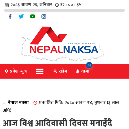
२०८३ श्रावण २३, शनिबार
१२ : ०० : ३६
चार
१२
प्रदेश न्युज
खोज
ताजा
िविधि
नेपाल नक्सा
प्रकाशित मिति: २०८० श्रावण २४, बुधबार (३ साल
िधि
अघि)
आज विश्व आदिवासी दिवस मनाइँदै