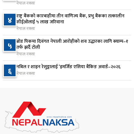
नेपाल नक्सा
वीरगञ्जमा ट्यांकरको सिल खोलेर तेल निकाल्ने सात जना
८
रंगेहात पक्राउ
राष्ट्र बैंकको कारबाहीमा तीन वाणिज्य बैंक, प्रभु बैंकका तत्कालीन
४
सीईओलाई ५ लाख जरिवाना
१ दिन अघि
नेपाल नक्सा
जन्मसिद्ध नागरिकता कडा बनाउने ट्रम्पको नयाँ प्रयास, दुई
९
ब्रोड पिकमा दिवंगत नेपाली आरोहीको शव उद्धारका लागि क्याम्प–१
५
कार्यकारी आदेश जारी
तर्फ झर्दै टोली
१ दिन अघि
नेपाल नक्सा
राप्रपाको निर्णय: बागमती प्रदेश सरकारमा सहभागी नहुने
नबिल र शाइन रेसुङ्गालाई ‘इमर्जिङ एसिया बैंकिङ अवार्ड–२०२६
१०
६
नेपाल नक्सा
१ दिन अघि