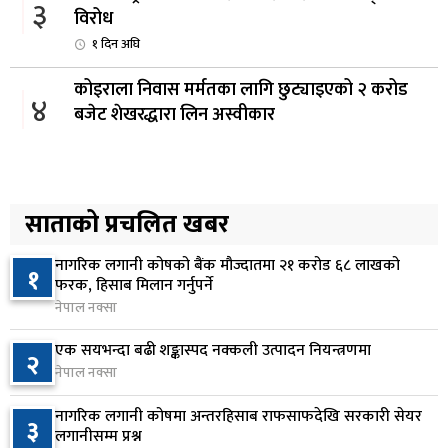
३
विरोध
१ दिन अघि
कोइराला निवास मर्मतका लागि छुट्याइएको २ करोड
४
बजेट शेखरद्धारा लिन अस्वीकार
१ दिन अघि
रूकुम पश्चिममा प्रहरीको गाडीले मोटरसाइकललाई
५
ठक्कर दिँदा किशोरको मृत्यु
साताको प्रचलित खबर
१ दिन अघि
नागरिक लगानी कोषको बैंक मौज्दातमा २१ करोड ६८ लाखको
१
प्रतिनिधिसभा बैठक बस्दै , पाँच विधेयक र प्रतिवेदन
फरक, हिसाब मिलान गर्नुपर्ने
६
प्रस्तुत हुने
नेपाल नक्सा
१ दिन अघि
एक सयभन्दा बढी शङ्कास्पद नक्कली उत्पादन नियन्त्रणमा
२
नेपाल नक्सा
आज बस्ने भनिएको राष्ट्रिय सभाको बैठक बुधबारका लागि
७
सर्‍यो
नागरिक लगानी कोषमा अन्तरहिसाब राफसाफदेखि सरकारी सेयर
३
१ दिन अघि
लगानीसम्म प्रश्न