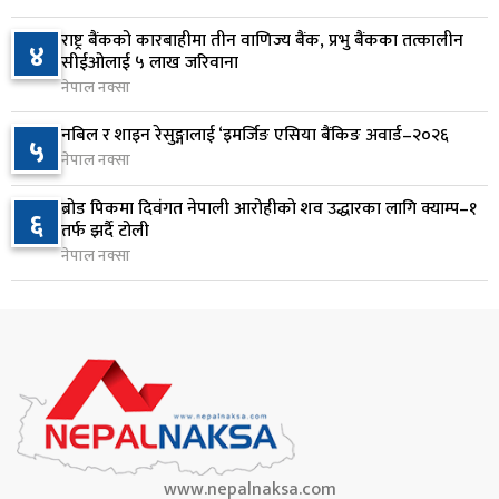
वीरगञ्जमा ट्यांकरको सिल खोलेर तेल निकाल्ने सात जना
८
रंगेहात पक्राउ
राष्ट्र बैंकको कारबाहीमा तीन वाणिज्य बैंक, प्रभु बैंकका तत्कालीन
४
सीईओलाई ५ लाख जरिवाना
१ दिन अघि
नेपाल नक्सा
जन्मसिद्ध नागरिकता कडा बनाउने ट्रम्पको नयाँ प्रयास, दुई
९
नबिल र शाइन रेसुङ्गालाई ‘इमर्जिङ एसिया बैंकिङ अवार्ड–२०२६
५
कार्यकारी आदेश जारी
नेपाल नक्सा
१ दिन अघि
ब्रोड पिकमा दिवंगत नेपाली आरोहीको शव उद्धारका लागि क्याम्प–१
६
राप्रपाको निर्णय: बागमती प्रदेश सरकारमा सहभागी नहुने
तर्फ झर्दै टोली
१०
१ दिन अघि
नेपाल नक्सा
www.nepalnaksa.com