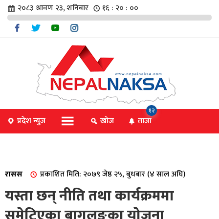
२०८३ श्रावण २३, शनिबार
१६ : २० : ००
चार
१२
प्रदेश न्युज
खोज
ताजा
िविधि
रासस
प्रकाशित मिति: २०७९ जेष्ठ २५, बुधबार (४ साल अघि)
िधि
यस्ता छन् नीति तथा कार्यक्रममा
समेटिएका बागलुङका योजना