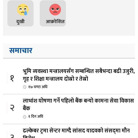
दुखी
आक्रोशित
समाचार
भूमि व्यवस्था मन्त्रालयसँग सम्बन्धित सबैभन्दा बढी उजुरी,
१
गृह र शिक्षा मन्त्रालय दोस्रो र तेस्रो
१७ घण्टा अघि
लाभांश घोषणा गर्ने पहिलो बैंक बन्यो कामना सेवा विकास
२
बैंक
१ दिन अघि
ढल्केबर ट्रमा सेन्टर माग्दै सांसद यादवको संसद्‌मा मौन
३