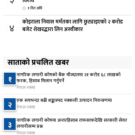
विरोध
१ दिन अघि
कोइराला निवास मर्मतका लागि छुट्याइएको २ करोड
४
बजेट शेखरद्धारा लिन अस्वीकार
१ दिन अघि
रूकुम पश्चिममा प्रहरीको गाडीले मोटरसाइकललाई
५
ठक्कर दिँदा किशोरको मृत्यु
साताको प्रचलित खबर
१ दिन अघि
नागरिक लगानी कोषको बैंक मौज्दातमा २१ करोड ६८ लाखको
१
प्रतिनिधिसभा बैठक बस्दै , पाँच विधेयक र प्रतिवेदन
फरक, हिसाब मिलान गर्नुपर्ने
६
प्रस्तुत हुने
नेपाल नक्सा
१ दिन अघि
एक सयभन्दा बढी शङ्कास्पद नक्कली उत्पादन नियन्त्रणमा
२
नेपाल नक्सा
आज बस्ने भनिएको राष्ट्रिय सभाको बैठक बुधबारका लागि
७
सर्‍यो
नागरिक लगानी कोषमा अन्तरहिसाब राफसाफदेखि सरकारी सेयर
३
१ दिन अघि
लगानीसम्म प्रश्न
नेपाल नक्सा