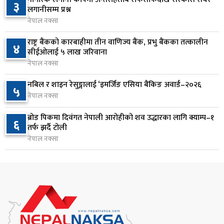
३
१ दिन अघि
लगानीसम्म प्रश्न
नेपाल नक्सा
वीरगञ्जमा ट्यांकरको सिल खोलेर तेल निकाल्ने सात जना
८
रंगेहात पक्राउ
राष्ट्र बैंकको कारबाहीमा तीन वाणिज्य बैंक, प्रभु बैंकका तत्कालीन
४
सीईओलाई ५ लाख जरिवाना
१ दिन अघि
नेपाल नक्सा
जन्मसिद्ध नागरिकता कडा बनाउने ट्रम्पको नयाँ प्रयास, दुई
९
नबिल र शाइन रेसुङ्गालाई ‘इमर्जिङ एसिया बैंकिङ अवार्ड–२०२६
५
कार्यकारी आदेश जारी
नेपाल नक्सा
१ दिन अघि
ब्रोड पिकमा दिवंगत नेपाली आरोहीको शव उद्धारका लागि क्याम्प–१
६
राप्रपाको निर्णय: बागमती प्रदेश सरकारमा सहभागी नहुने
तर्फ झर्दै टोली
१०
१ दिन अघि
नेपाल नक्सा