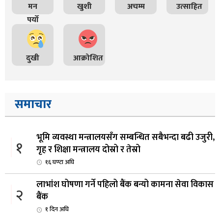
मन
खुशी
अचम्म
उत्साहित
पर्यो
दुखी
आक्रोशित
समाचार
भूमि व्यवस्था मन्त्रालयसँग सम्बन्धित सबैभन्दा बढी उजुरी,
१
गृह र शिक्षा मन्त्रालय दोस्रो र तेस्रो
१६ घण्टा अघि
लाभांश घोषणा गर्ने पहिलो बैंक बन्यो कामना सेवा विकास
२
बैंक
१ दिन अघि