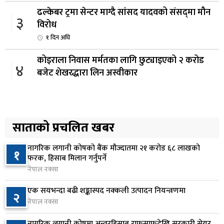
ढल्केबर ट्रमा सेन्टर माग्दै सांसद यादवको संसद्‌मा मौन
३
विरोध
१ दिन अघि
कोइराला निवास मर्मतका लागि छुट्याइएको २ करोड
४
बजेट शेखरद्धारा लिन अस्वीकार
१ दिन अघि
रूकुम पश्चिममा प्रहरीको गाडीले मोटरसाइकललाई
५
ठक्कर दिँदा किशोरको मृत्यु
साताको प्रचलित खबर
१ दिन अघि
नागरिक लगानी कोषको बैंक मौज्दातमा २१ करोड ६८ लाखको
१
प्रतिनिधिसभा बैठक बस्दै , पाँच विधेयक र प्रतिवेदन
फरक, हिसाब मिलान गर्नुपर्ने
६
प्रस्तुत हुने
नेपाल नक्सा
१ दिन अघि
एक सयभन्दा बढी शङ्कास्पद नक्कली उत्पादन नियन्त्रणमा
२
नेपाल नक्सा
आज बस्ने भनिएको राष्ट्रिय सभाको बैठक बुधबारका लागि
७
सर्‍यो
नागरिक लगानी कोषमा अन्तरहिसाब राफसाफदेखि सरकारी सेयर