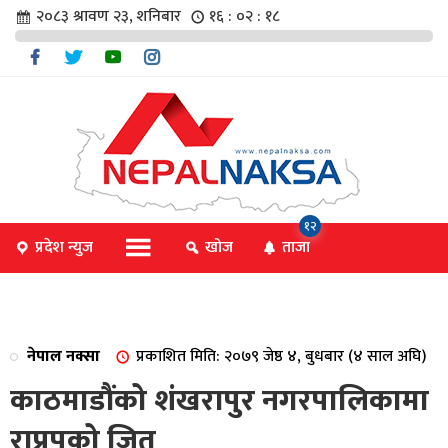
२०८३ श्रावण २३, शनिबार
१६ : ०२ : १९
चार
१२
प्रदेश न्युज
खोज
ताजा
िविधि
नेपाल नक्सा
प्रकाशित मिति: २०७९ जेष्ठ ४, बुधबार (४ साल अघि)
िधि
काठमाडौंको शंखरापुर नगरपालिकामा
राप्रपको जित