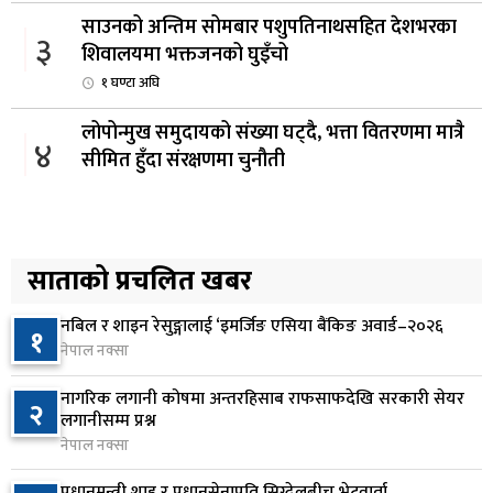
साउनको अन्तिम सोमबार पशुपतिनाथसहित देशभरका
३
शिवालयमा भक्तजनको घुइँचो
१ घण्टा अघि
लोपोन्मुख समुदायको संख्या घट्दै, भत्ता वितरणमा मात्रै
४
सीमित हुँदा संरक्षणमा चुनौती
२ घण्टा अघि
लामो समयदेखि बन्द उद्योगमा बैंकको लगानी , विगतकै
५
सुझाव कार्यान्वयन भएन
साताको प्रचलित खबर
८ घण्टा अघि
नबिल र शाइन रेसुङ्गालाई ‘इमर्जिङ एसिया बैंकिङ अवार्ड–२०२६
१
उपत्यकाका ५५ डिपोमा प्रहरी तैनाथ गरेर ग्यास वितरण
नेपाल नक्सा
६
सुरु
नागरिक लगानी कोषमा अन्तरहिसाब राफसाफदेखि सरकारी सेयर
२0 घण्टा अघि
२
लगानीसम्म प्रश्न
नेपाल नक्सा
डिजिटल भुक्तानीको प्रयोगमा तीव्र वृद्धि, क्यूआर र
७
मोबाइल बैंकिङमा उच्च विस्तार
प्रधानमन्त्री शाह र प्रधानसेनापति सिग्देलबीच भेटवार्ता