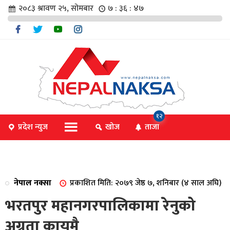
२०८३ श्रावण २५, सोमबार
७ : ३६ : ४७
चार
१२
प्रदेश न्युज
खोज
ताजा
िविधि
नेपाल नक्सा
प्रकाशित मिति: २०७९ जेष्ठ ७, शनिबार (४ साल अघि)
िधि
भरतपुर महानगरपालिकामा रेनुको
अग्रता कायमै