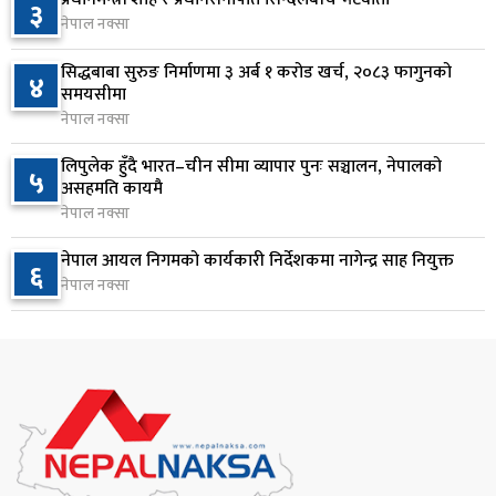
३
१ दिन अघि
नेपाल नक्सा
भूमि व्यवस्था मन्त्रालयसँग सम्बन्धित सबैभन्दा बढी उजुरी,
सिद्धबाबा सुरुङ निर्माणमा ३ अर्ब १ करोड खर्च, २०८३ फागुनको
८
४
गृह र शिक्षा मन्त्रालय दोस्रो र तेस्रो
समयसीमा
नेपाल नक्सा
२ दिन अघि
लिपुलेक हुँदै भारत–चीन सीमा व्यापार पुनः सञ्चालन, नेपालको
लाभांश घोषणा गर्ने पहिलो बैंक बन्यो कामना सेवा विकास
५
९
असहमति कायमै
बैंक
नेपाल नक्सा
२ दिन अघि
नेपाल आयल निगमको कार्यकारी निर्देशकमा नागेन्द्र साह नियुक्त
६
ढल्केबर ट्रमा सेन्टर माग्दै सांसद यादवको संसद्‌मा मौन
नेपाल नक्सा
१०
विरोध
२ दिन अघि