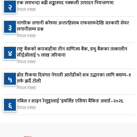
एक सयभन्दा बढी शङ्कास्पद नक्कली उत्पादन नियन्त्रणमा
२
नेपाल नक्सा
आज बस्ने भनिएको राष्ट्रिय सभाको बैठक बुधबारका लागि
७
सर्‍यो
नागरिक लगानी कोषमा अन्तरहिसाब राफसाफदेखि सरकारी सेयर
३
१ दिन अघि
लगानीसम्म प्रश्न
नेपाल नक्सा
वीरगञ्जमा ट्यांकरको सिल खोलेर तेल निकाल्ने सात जना
८
रंगेहात पक्राउ
राष्ट्र बैंकको कारबाहीमा तीन वाणिज्य बैंक, प्रभु बैंकका तत्कालीन
४
सीईओलाई ५ लाख जरिवाना
१ दिन अघि
नेपाल नक्सा
जन्मसिद्ध नागरिकता कडा बनाउने ट्रम्पको नयाँ प्रयास, दुई
९
ब्रोड पिकमा दिवंगत नेपाली आरोहीको शव उद्धारका लागि क्याम्प–१
५
कार्यकारी आदेश जारी
तर्फ झर्दै टोली
१ दिन अघि
नेपाल नक्सा
राप्रपाको निर्णय: बागमती प्रदेश सरकारमा सहभागी नहुने
नबिल र शाइन रेसुङ्गालाई ‘इमर्जिङ एसिया बैंकिङ अवार्ड–२०२६
१०
६
नेपाल नक्सा
१ दिन अघि