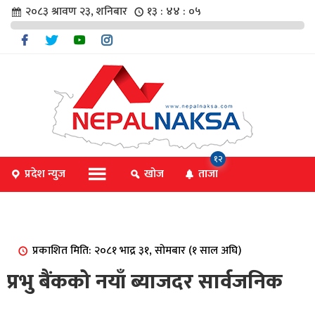
२०८३ श्रावण २३, शनिबार
१३ : ४४ : ०५
चार
१२
प्रदेश न्युज
खोज
ताजा
िविधि
प्रकाशित मिति: २०८१ भाद्र ३१, सोमबार (१ साल अघि)
िधि
प्रभु बैंकको नयाँ ब्याजदर सार्वजनिक