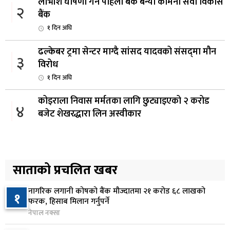
लाभांश घोषणा गर्ने पहिलो बैंक बन्यो कामना सेवा विकास
२
बैंक
१ दिन अघि
ढल्केबर ट्रमा सेन्टर माग्दै सांसद यादवको संसद्‌मा मौन
३
विरोध
१ दिन अघि
कोइराला निवास मर्मतका लागि छुट्याइएको २ करोड
४
बजेट शेखरद्धारा लिन अस्वीकार
१ दिन अघि
रूकुम पश्चिममा प्रहरीको गाडीले मोटरसाइकललाई
५
ठक्कर दिँदा किशोरको मृत्यु
साताको प्रचलित खबर
१ दिन अघि
नागरिक लगानी कोषको बैंक मौज्दातमा २१ करोड ६८ लाखको
१
प्रतिनिधिसभा बैठक बस्दै , पाँच विधेयक र प्रतिवेदन
फरक, हिसाब मिलान गर्नुपर्ने
६
प्रस्तुत हुने
नेपाल नक्सा
१ दिन अघि