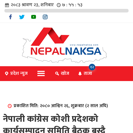
२०८३ श्रावण २३, शनिबार
७ : ५५ : ५३
चार
१२
प्रदेश न्युज
खोज
ताजा
िविधि
प्रकाशित मिति: २०८० आश्विन २६, शुक्रबार (२ साल अघि)
िधि
नेपाली कांग्रेस कोशी प्रदेशको
कार्यसम्पादन समिति बैठक बस्दै