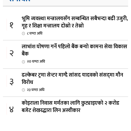
भूमि व्यवस्था मन्त्रालयसँग सम्बन्धित सबैभन्दा बढी उजुरी,
१
गृह र शिक्षा मन्त्रालय दोस्रो र तेस्रो
८ घण्टा अघि
लाभांश घोषणा गर्ने पहिलो बैंक बन्यो कामना सेवा विकास
२
बैंक
२0 घण्टा अघि
ढल्केबर ट्रमा सेन्टर माग्दै सांसद यादवको संसद्‌मा मौन
३
विरोध
२३ घण्टा अघि
कोइराला निवास मर्मतका लागि छुट्याइएको २ करोड
४
बजेट शेखरद्धारा लिन अस्वीकार
१ दिन अघि