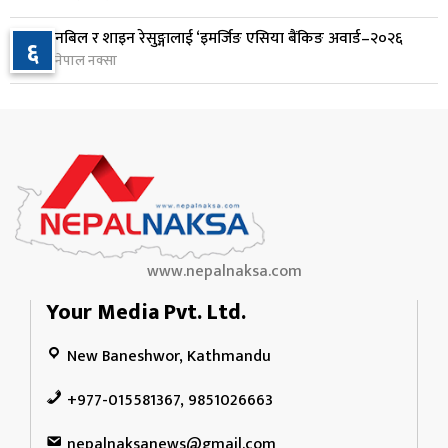
राप्रपाको निर्णय: बागमती प्रदेश सरकारमा सहभागी नहुने
नबिल र शाइन रेसुङ्गालाई ‘इमर्जिङ एसिया बैंकिङ अवार्ड–२०२६
१०
६
नेपाल नक्सा
१ दिन अघि
www.nepalnaksa.com
Your Media Pvt. Ltd.
New Baneshwor, Kathmandu
+977-015581367, 9851026663
nepalnaksanews@gmail.com