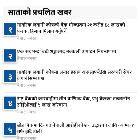
रूकुम पश्चिममा प्रहरीको गाडीले मोटरसाइकललाई
५
ठक्कर दिँदा किशोरको मृत्यु
साताको प्रचलित खबर
१ दिन अघि
नागरिक लगानी कोषको बैंक मौज्दातमा २१ करोड ६८ लाखको
१
प्रतिनिधिसभा बैठक बस्दै , पाँच विधेयक र प्रतिवेदन
फरक, हिसाब मिलान गर्नुपर्ने
६
प्रस्तुत हुने
नेपाल नक्सा
१ दिन अघि
एक सयभन्दा बढी शङ्कास्पद नक्कली उत्पादन नियन्त्रणमा
२
नेपाल नक्सा
आज बस्ने भनिएको राष्ट्रिय सभाको बैठक बुधबारका लागि
७
सर्‍यो
नागरिक लगानी कोषमा अन्तरहिसाब राफसाफदेखि सरकारी सेयर
३
१ दिन अघि
लगानीसम्म प्रश्न
नेपाल नक्सा
वीरगञ्जमा ट्यांकरको सिल खोलेर तेल निकाल्ने सात जना
८
रंगेहात पक्राउ
राष्ट्र बैंकको कारबाहीमा तीन वाणिज्य बैंक, प्रभु बैंकका तत्कालीन
४
सीईओलाई ५ लाख जरिवाना
१ दिन अघि
नेपाल नक्सा
जन्मसिद्ध नागरिकता कडा बनाउने ट्रम्पको नयाँ प्रयास, दुई
९
ब्रोड पिकमा दिवंगत नेपाली आरोहीको शव उद्धारका लागि क्याम्प–१
५
कार्यकारी आदेश जारी
तर्फ झर्दै टोली
१ दिन अघि
नेपाल नक्सा