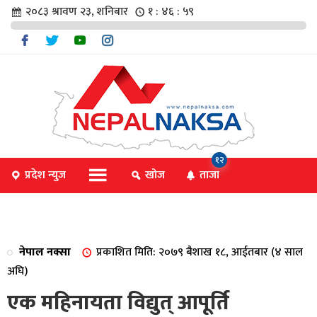
२०८३ श्रावण २३, शनिबार
१ : ४७ : ००
चार
१२
प्रदेश न्युज
खोज
ताजा
िविधि
नेपाल नक्सा
प्रकाशित मिति: २०७९ बैशाख १८, आईतबार (४ साल
िधि
अघि)
एक महिनायता विद्युत् आपूर्ति