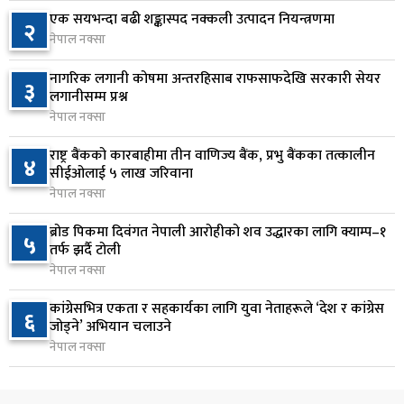
१९ घण्टा अघि
एक सयभन्दा बढी शङ्कास्पद नक्कली उत्पादन नियन्त्रणमा
२
नेपाल नक्सा
आज बस्ने भनिएको राष्ट्रिय सभाको बैठक बुधबारका लागि
७
सर्‍यो
नागरिक लगानी कोषमा अन्तरहिसाब राफसाफदेखि सरकारी सेयर
३
१९ घण्टा अघि
लगानीसम्म प्रश्न
नेपाल नक्सा
वीरगञ्जमा ट्यांकरको सिल खोलेर तेल निकाल्ने सात जना
८
रंगेहात पक्राउ
राष्ट्र बैंकको कारबाहीमा तीन वाणिज्य बैंक, प्रभु बैंकका तत्कालीन
४
सीईओलाई ५ लाख जरिवाना
१९ घण्टा अघि
नेपाल नक्सा
जन्मसिद्ध नागरिकता कडा बनाउने ट्रम्पको नयाँ प्रयास, दुई
९
ब्रोड पिकमा दिवंगत नेपाली आरोहीको शव उद्धारका लागि क्याम्प–१
५
कार्यकारी आदेश जारी
तर्फ झर्दै टोली
२0 घण्टा अघि
नेपाल नक्सा
राप्रपाको निर्णय: बागमती प्रदेश सरकारमा सहभागी नहुने
कांग्रेसभित्र एकता र सहकार्यका लागि युवा नेताहरूले ‘देश र कांग्रेस
१०
६
जोड्ने’ अभियान चलाउने
२0 घण्टा अघि
नेपाल नक्सा