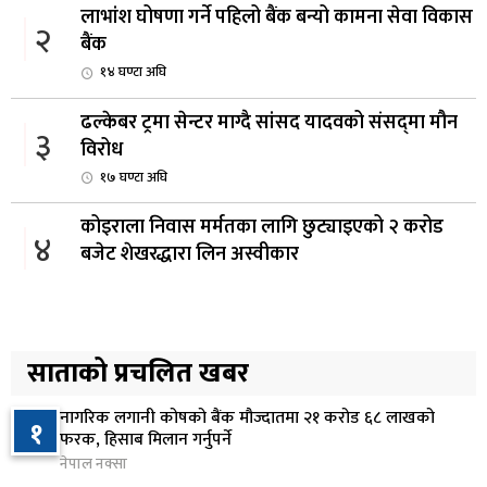
लाभांश घोषणा गर्ने पहिलो बैंक बन्यो कामना सेवा विकास
२
बैंक
१४ घण्टा अघि
ढल्केबर ट्रमा सेन्टर माग्दै सांसद यादवको संसद्‌मा मौन
३
विरोध
१७ घण्टा अघि
कोइराला निवास मर्मतका लागि छुट्याइएको २ करोड
४
बजेट शेखरद्धारा लिन अस्वीकार
१८ घण्टा अघि
रूकुम पश्चिममा प्रहरीको गाडीले मोटरसाइकललाई
५
ठक्कर दिँदा किशोरको मृत्यु
साताको प्रचलित खबर
१९ घण्टा अघि
नागरिक लगानी कोषको बैंक मौज्दातमा २१ करोड ६८ लाखको
१
प्रतिनिधिसभा बैठक बस्दै , पाँच विधेयक र प्रतिवेदन
फरक, हिसाब मिलान गर्नुपर्ने
६
प्रस्तुत हुने
नेपाल नक्सा