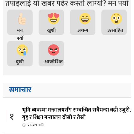
तपाइंलाई यो खबर पढेर कस्तो लाग्यो? मन पर्यो
मन
खुशी
अचम्म
उत्साहित
पर्यो
दुखी
आक्रोशित
समाचार
भूमि व्यवस्था मन्त्रालयसँग सम्बन्धित सबैभन्दा बढी उजुरी,
१
गृह र शिक्षा मन्त्रालय दोस्रो र तेस्रो
२ घण्टा अघि