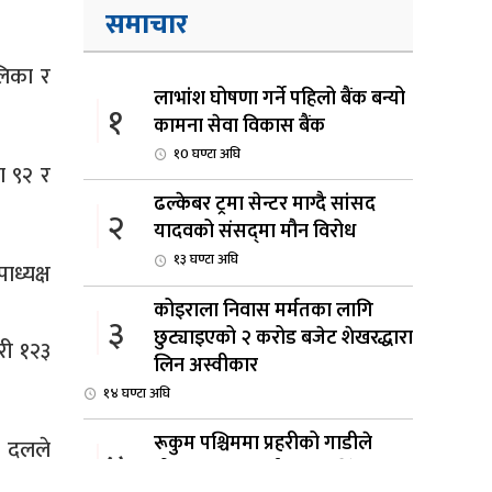
समाचार
लिका र
लाभांश घोषणा गर्ने पहिलो बैंक बन्यो
१
कामना सेवा विकास बैंक
१0 घण्टा अघि
ा ९२ र
ढल्केबर ट्रमा सेन्टर माग्दै सांसद
२
यादवको संसद्‌मा मौन विरोध
१३ घण्टा अघि
ध्यक्ष
कोइराला निवास मर्मतका लागि
३
छुट्याइएको २ करोड बजेट शेखरद्धारा
गरी १२३
लिन अस्वीकार
१४ घण्टा अघि
रूकुम पश्चिममा प्रहरीको गाडीले
य दलले
४
मोटरसाइकललाई ठक्कर दिँदा