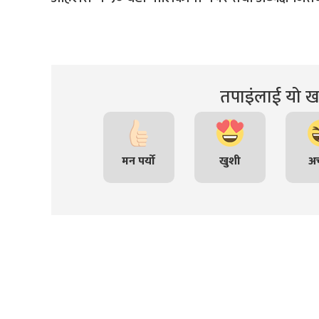
तपाइंलाई यो खब
मन पर्यो
खुशी
अच