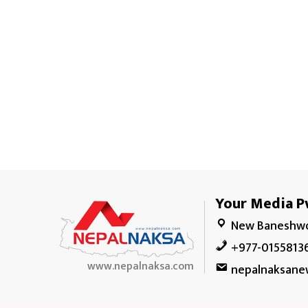
Your Media Pv
New Baneshwo
+977-0155813
www.nepalnaksa.com
nepalnaksane