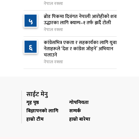
नेपाल नक्सा
राप्रपाको निर्णय: बागमती प्रदेश
९
ब्रोड पिकमा दिवंगत नेपाली आरोहीको शव
५
सरकारमा सहभागी नहुने
उद्धारका लागि क्याम्प–१ तर्फ झर्दै टोली
१६ घण्टा अघि
नेपाल नक्सा
२५० रुपैयाँको सामान किन्दा
कांग्रेसभित्र एकता र सहकार्यका लागि युवा
१०
६
नेताहरूले ‘देश र कांग्रेस जोड्ने’ अभियान
कञ्चनपुरका उपभोक्ताले जिते १०
चलाउने
लाख
नेपाल नक्सा
१६ घण्टा अघि
साईट मेनु
गृह पृष्ठ
गोपनियता
बिज्ञापनको लागि
सम्पर्क
हाम्रो टीम
हाम्रो बारेमा