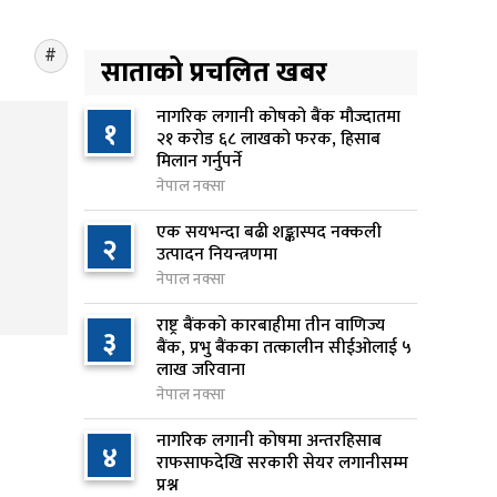
किशोरको मृत्यु
१५ घण्टा अघि
साताको प्रचलित खबर
प्रतिनिधिसभा बैठक बस्दै , पाँच
५
विधेयक र प्रतिवेदन प्रस्तुत हुने
नागरिक लगानी कोषको बैंक मौज्दातमा
१
२१ करोड ६८ लाखको फरक, हिसाब
१५ घण्टा अघि
मिलान गर्नुपर्ने
नेपाल नक्सा
आज बस्ने भनिएको राष्ट्रिय सभाको
६
बैठक बुधबारका लागि सर्‍यो
एक सयभन्दा बढी शङ्कास्पद नक्कली
२
१५ घण्टा अघि
उत्पादन नियन्त्रणमा
नेपाल नक्सा
वीरगञ्जमा ट्यांकरको सिल खोलेर तेल
७
राष्ट्र बैंकको कारबाहीमा तीन वाणिज्य
निकाल्ने सात जना रंगेहात पक्राउ
३
बैंक, प्रभु बैंकका तत्कालीन सीईओलाई ५
१५ घण्टा अघि
लाख जरिवाना
नेपाल नक्सा
जन्मसिद्ध नागरिकता कडा बनाउने
८
ट्रम्पको नयाँ प्रयास, दुई कार्यकारी
नागरिक लगानी कोषमा अन्तरहिसाब
४
आदेश जारी
राफसाफदेखि सरकारी सेयर लगानीसम्म
प्रश्न
१६ घण्टा अघि