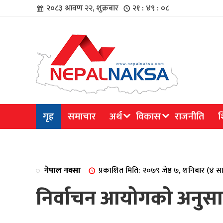
२०८३ श्रावण २२, शुक्रबार
२१ : ४९ : ०८
चार
गृह
समाचार
अर्थ
विकास
राजनीति
श
िविधि
नेपाल नक्सा
प्रकाशित मिति: २०७९ जेष्ठ ७, शनिबार (४ 
निर्वाचन आयोगको अनुस
िधि