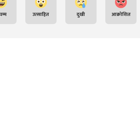
म्म
उत्साहित
दुखी
आक्रोशित