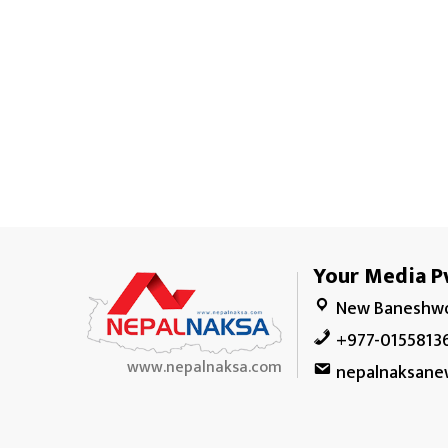
Your Media Pv
New Baneshwo
+977-0155813
www.nepalnaksa.com
nepalnaksane