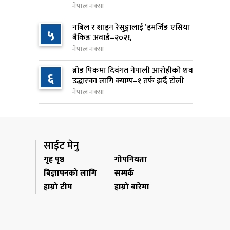
नेपाल नक्सा
जन्मसिद्ध नागरिकता कडा बनाउने
९
नबिल र शाइन रेसुङ्गालाई ‘इमर्जिङ एसिया
५
ट्रम्पको नयाँ प्रयास, दुई कार्यकारी
बैंकिङ अवार्ड–२०२६
आदेश जारी
नेपाल नक्सा
१ दिन अघि
ब्रोड पिकमा दिवंगत नेपाली आरोहीको शव
६
उद्धारका लागि क्याम्प–१ तर्फ झर्दै टोली
राप्रपाको निर्णय: बागमती प्रदेश
१०
नेपाल नक्सा
सरकारमा सहभागी नहुने
१ दिन अघि
साईट मेनु
गृह पृष्ठ
गोपनियता
बिज्ञापनको लागि
सम्पर्क
हाम्रो टीम
हाम्रो बारेमा