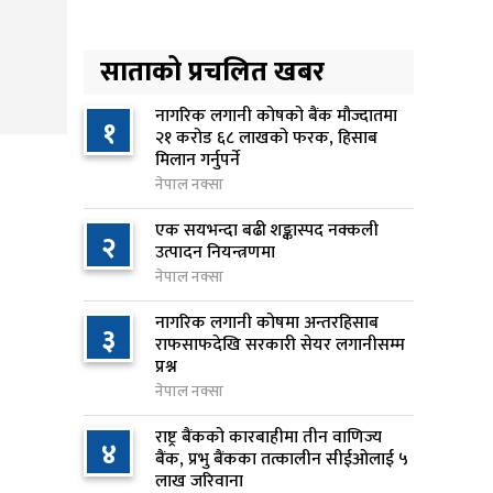
लिन अस्वीकार
१ दिन अघि
साताको प्रचलित खबर
रूकुम पश्चिममा प्रहरीको गाडीले
५
मोटरसाइकललाई ठक्कर दिँदा
नागरिक लगानी कोषको बैंक मौज्दातमा
१
२१ करोड ६८ लाखको फरक, हिसाब
किशोरको मृत्यु
मिलान गर्नुपर्ने
१ दिन अघि
नेपाल नक्सा
प्रतिनिधिसभा बैठक बस्दै , पाँच
एक सयभन्दा बढी शङ्कास्पद नक्कली
६
२
विधेयक र प्रतिवेदन प्रस्तुत हुने
उत्पादन नियन्त्रणमा
१ दिन अघि
नेपाल नक्सा
नागरिक लगानी कोषमा अन्तरहिसाब
आज बस्ने भनिएको राष्ट्रिय सभाको
३
७
राफसाफदेखि सरकारी सेयर लगानीसम्म
बैठक बुधबारका लागि सर्‍यो
प्रश्न
१ दिन अघि
नेपाल नक्सा
वीरगञ्जमा ट्यांकरको सिल खोलेर तेल
राष्ट्र बैंकको कारबाहीमा तीन वाणिज्य
८
४
निकाल्ने सात जना रंगेहात पक्राउ
बैंक, प्रभु बैंकका तत्कालीन सीईओलाई ५
लाख जरिवाना
१ दिन अघि