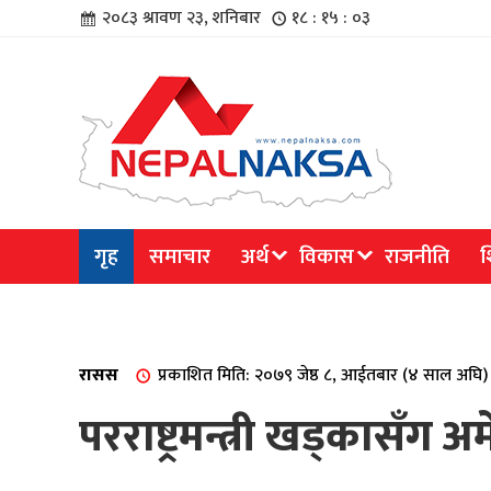
२०८३ श्रावण २३, शनिबार
१८ : १५ : ०४
चार
गृह
समाचार
अर्थ
विकास
राजनीति
श
िविधि
रासस
प्रकाशित मिति: २०७९ जेष्ठ ८, आईतबार (४ साल अघि)
परराष्ट्रमन्त्री खड्कासँग 
िधि