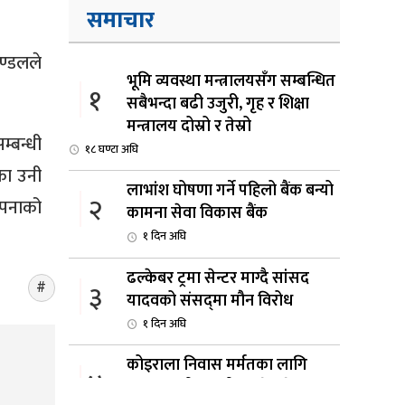
समाचार
मण्डलले
भूमि व्यवस्था मन्त्रालयसँग सम्बन्धित
१
सबैभन्दा बढी उजुरी, गृह र शिक्षा
मन्त्रालय दोस्रो र तेस्रो
म्बन्धी
१८ घण्टा अघि
का उनी
लाभांश घोषणा गर्ने पहिलो बैंक बन्यो
२
ापनाको
कामना सेवा विकास बैंक
१ दिन अघि
ढल्केबर ट्रमा सेन्टर माग्दै सांसद
३
यादवको संसद्‌मा मौन विरोध
१ दिन अघि
कोइराला निवास मर्मतका लागि
४
छुट्याइएको २ करोड बजेट शेखरद्धारा