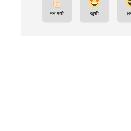
मन पर्यो
खुशी
अच