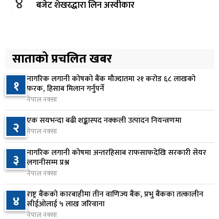
४
बजेट शेखरद्धारा लिन अस्वीकार
१ दिन अघि
रूकुम पश्चिममा प्रहरीको गाडीले मोटरसाइकललाई
५
ठक्कर दिँदा किशोरको मृत्यु
साताको प्रचलित खबर
१ दिन अघि
नागरिक लगानी कोषको बैंक मौज्दातमा २१ करोड ६८ लाखको
१
प्रतिनिधिसभा बैठक बस्दै , पाँच विधेयक र प्रतिवेदन
फरक, हिसाब मिलान गर्नुपर्ने
६
प्रस्तुत हुने
नेपाल नक्सा
१ दिन अघि
एक सयभन्दा बढी शङ्कास्पद नक्कली उत्पादन नियन्त्रणमा
२
नेपाल नक्सा
आज बस्ने भनिएको राष्ट्रिय सभाको बैठक बुधबारका लागि
७
सर्‍यो
नागरिक लगानी कोषमा अन्तरहिसाब राफसाफदेखि सरकारी सेयर
३
१ दिन अघि
लगानीसम्म प्रश्न
नेपाल नक्सा
वीरगञ्जमा ट्यांकरको सिल खोलेर तेल निकाल्ने सात जना
८
रंगेहात पक्राउ
राष्ट्र बैंकको कारबाहीमा तीन वाणिज्य बैंक, प्रभु बैंकका तत्कालीन
४
सीईओलाई ५ लाख जरिवाना
१ दिन अघि
नेपाल नक्सा