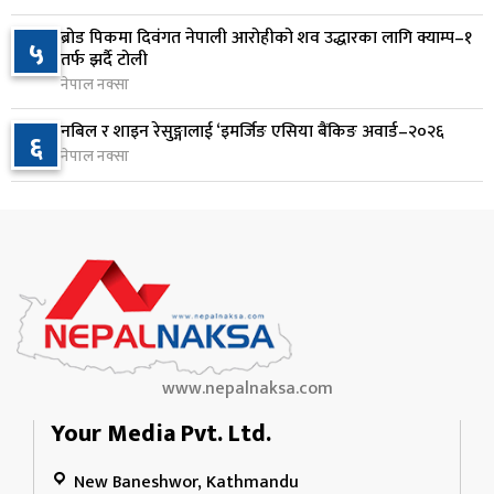
जन्मसिद्ध नागरिकता कडा बनाउने ट्रम्पको नयाँ प्रयास, दुई
९
ब्रोड पिकमा दिवंगत नेपाली आरोहीको शव उद्धारका लागि क्याम्प–१
५
कार्यकारी आदेश जारी
तर्फ झर्दै टोली
१ दिन अघि
नेपाल नक्सा
राप्रपाको निर्णय: बागमती प्रदेश सरकारमा सहभागी नहुने
नबिल र शाइन रेसुङ्गालाई ‘इमर्जिङ एसिया बैंकिङ अवार्ड–२०२६
१०
६
नेपाल नक्सा
१ दिन अघि
www.nepalnaksa.com
Your Media Pvt. Ltd.
New Baneshwor, Kathmandu