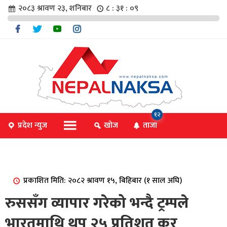
२०८३ श्रावण २३, शनिबार
८ : ३१ : ०९
चार
१२
प्रदेश न्युज
खोज
ताजा
िविधि
प्रकाशित मिति: २०८२ श्रावण १५, बिहिबार (१ साल अघि)
िधि
रुससँग व्यापार गरेको भन्दै ट्रम्पले
भारतमाथि थप २५ प्रतिशत कर