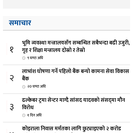
समाचार
भूमि व्यवस्था मन्त्रालयसँग सम्बन्धित सबैभन्दा बढी उजुरी,
१
गृह र शिक्षा मन्त्रालय दोस्रो र तेस्रो
९ घण्टा अघि
लाभांश घोषणा गर्ने पहिलो बैंक बन्यो कामना सेवा विकास
२
बैंक
२0 घण्टा अघि
ढल्केबर ट्रमा सेन्टर माग्दै सांसद यादवको संसद्‌मा मौन
३
विरोध
१ दिन अघि
कोइराला निवास मर्मतका लागि छुट्याइएको २ करोड