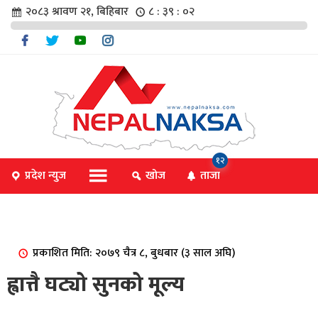
२०८३ श्रावण २१, बिहिबार
८ : ३९ : ०३
चार
१२
प्रदेश न्युज
खोज
ताजा
िविधि
प्रकाशित मिति: २०७९ चैत्र ८, बुधबार (३ साल अघि)
िधि
ह्वात्तै घट्यो सुनको मूल्य