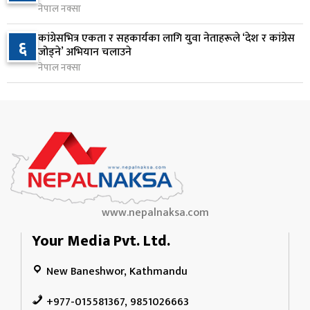
९
१ दिन अघि
नेपाल नक्सा
कांग्रेसभित्र एकता र सहकार्यका लागि युवा नेताहरूले ‘देश र कांग्रेस
६
नेपाल फार्मेसी परिषद्को अध्यक्षमा डा. कादिर आलम
जोड्ने’ अभियान चलाउने
१०
नियुक्त
नेपाल नक्सा
१ दिन अघि
www.nepalnaksa.com
Your Media Pvt. Ltd.
New Baneshwor, Kathmandu
+977-015581367, 9851026663