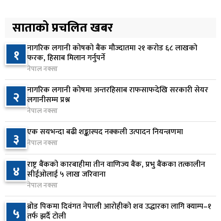
सिद्धबाबा सुरुङ निर्माणमा ३ अर्ब १ करोड खर्च, २०८३
साताको प्रचलित खबर
५
फागुनको समयसीमा
९ घण्टा अघि
नागरिक लगानी कोषको बैंक मौज्दातमा २१ करोड ६८ लाखको
१
फरक, हिसाब मिलान गर्नुपर्ने
निम्सदाइसहित चार पर्वतारोहीको शव बेस क्याम्पमा
नेपाल नक्सा
६
ल्याइयो
नागरिक लगानी कोषमा अन्तरहिसाब राफसाफदेखि सरकारी सेयर
२
२१ घण्टा अघि
लगानीसम्म प्रश्न
नेपाल नक्सा
सुनसरी र सिरहाका घटनाका पीडितलाई राहत र उपचार
७
दिने सरकारको निर्णय
एक सयभन्दा बढी शङ्कास्पद नक्कली उत्पादन नियन्त्रणमा
३
१ दिन अघि
नेपाल नक्सा
कृषि क्षेत्रलाई आत्मनिर्भर बनाउने लक्ष्यसहित राष्ट्रिय कृषि
राष्ट्र बैंकको कारबाहीमा तीन वाणिज्य बैंक, प्रभु बैंकका तत्कालीन
४
८
सीईओलाई ५ लाख जरिवाना
नीति २०८३ जारी
नेपाल नक्सा
१ दिन अघि
ब्रोड पिकमा दिवंगत नेपाली आरोहीको शव उद्धारका लागि क्याम्प–१
५
नेपाल टेलिकमले बक्यौता महसुलमा जरिवाना छुट दिने
तर्फ झर्दै टोली