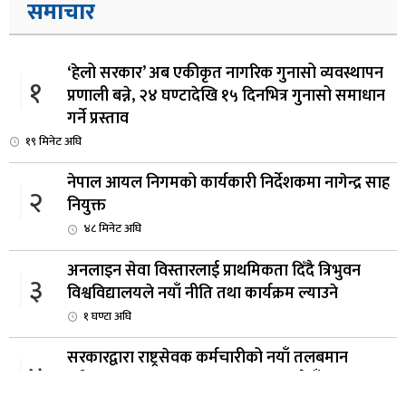
समाचार
‘हेलो सरकार’ अब एकीकृत नागरिक गुनासो व्यवस्थापन
१
प्रणाली बन्ने, २४ घण्टादेखि १५ दिनभित्र गुनासो समाधान
गर्ने प्रस्ताव
१९ मिनेट अघि
नेपाल आयल निगमको कार्यकारी निर्देशकमा नागेन्द्र साह
२
नियुक्त
४८ मिनेट अघि
अनलाइन सेवा विस्तारलाई प्राथमिकता दिँदै त्रिभुवन
३
विश्वविद्यालयले नयाँ नीति तथा कार्यक्रम ल्याउने
१ घण्टा अघि
सरकारद्वारा राष्ट्रसेवक कर्मचारीको नयाँ तलबमान
४
स्वीकृत, न्यूनतम तलब २८ हजार ९८४ रुपैयाँ
२ घण्टा अघि