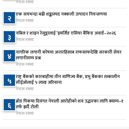
६
ठक्कर दिँदा किशोरको मृत्यु
नेपाल नक्सा
२ दिन अघि
एक सयभन्दा बढी शङ्कास्पद नक्कली उत्पादन नियन्त्रणमा
२
नेपाल नक्सा
प्रतिनिधिसभा बैठक बस्दै , पाँच विधेयक र प्रतिवेदन
७
प्रस्तुत हुने
नबिल र शाइन रेसुङ्गालाई ‘इमर्जिङ एसिया बैंकिङ अवार्ड–२०२६
३
२ दिन अघि
नेपाल नक्सा
आज बस्ने भनिएको राष्ट्रिय सभाको बैठक बुधबारका लागि
नागरिक लगानी कोषमा अन्तरहिसाब राफसाफदेखि सरकारी सेयर
८
४
सर्‍यो
लगानीसम्म प्रश्न
नेपाल नक्सा
२ दिन अघि
राष्ट्र बैंकको कारबाहीमा तीन वाणिज्य बैंक, प्रभु बैंकका तत्कालीन
वीरगञ्जमा ट्यांकरको सिल खोलेर तेल निकाल्ने सात जना
५
९
सीईओलाई ५ लाख जरिवाना
रंगेहात पक्राउ
नेपाल नक्सा
२ दिन अघि
ब्रोड पिकमा दिवंगत नेपाली आरोहीको शव उद्धारका लागि क्याम्प–१
६
जन्मसिद्ध नागरिकता कडा बनाउने ट्रम्पको नयाँ प्रयास, दुई
तर्फ झर्दै टोली
१०
कार्यकारी आदेश जारी
नेपाल नक्सा
२ दिन अघि