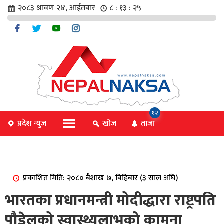
२०८३ श्रावण २४, आईतबार
८ : १३ : २५
चार
१२
प्रदेश न्युज
खोज
ताजा
िविधि
प्रकाशित मिति: २०८० बैशाख ७, बिहिबार (३ साल अघि)
िधि
भारतका प्रधानमन्त्री मोदीद्धारा राष्ट्रपति
पौडेलको स्वास्थ्यलाभको कामना