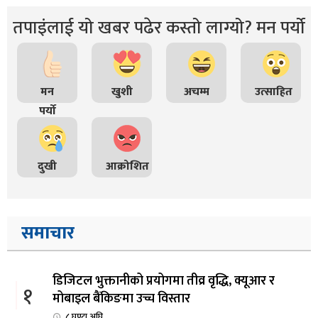
तपाइंलाई यो खबर पढेर कस्तो लाग्यो? मन पर्यो
मन
खुशी
अचम्म
उत्साहित
पर्यो
दुखी
आक्रोशित
समाचार
डिजिटल भुक्तानीको प्रयोगमा तीव्र वृद्धि, क्यूआर र
१
मोबाइल बैंकिङमा उच्च विस्तार
८ घण्टा अघि