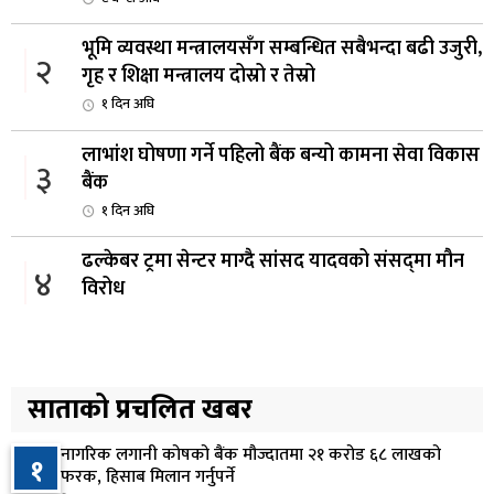
भूमि व्यवस्था मन्त्रालयसँग सम्बन्धित सबैभन्दा बढी उजुरी,
२
गृह र शिक्षा मन्त्रालय दोस्रो र तेस्रो
१ दिन अघि
लाभांश घोषणा गर्ने पहिलो बैंक बन्यो कामना सेवा विकास
३
बैंक
१ दिन अघि
ढल्केबर ट्रमा सेन्टर माग्दै सांसद यादवको संसद्‌मा मौन
४
विरोध
१ दिन अघि
कोइराला निवास मर्मतका लागि छुट्याइएको २ करोड
५
बजेट शेखरद्धारा लिन अस्वीकार
साताको प्रचलित खबर
२ दिन अघि
नागरिक लगानी कोषको बैंक मौज्दातमा २१ करोड ६८ लाखको
१
रूकुम पश्चिममा प्रहरीको गाडीले मोटरसाइकललाई
फरक, हिसाब मिलान गर्नुपर्ने