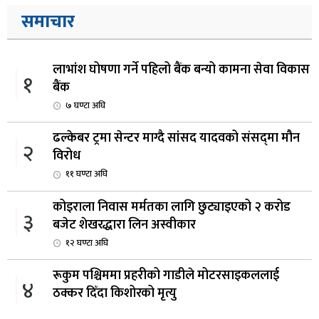
समाचार
लाभांश घोषणा गर्ने पहिलो बैंक बन्यो कामना सेवा विकास
१
बैंक
७ घण्टा अघि
ढल्केबर ट्रमा सेन्टर माग्दै सांसद यादवको संसद्‌मा मौन
२
विरोध
११ घण्टा अघि
कोइराला निवास मर्मतका लागि छुट्याइएको २ करोड
३
बजेट शेखरद्धारा लिन अस्वीकार
१२ घण्टा अघि
रूकुम पश्चिममा प्रहरीको गाडीले मोटरसाइकललाई
४
ठक्कर दिँदा किशोरको मृत्यु
१२ घण्टा अघि