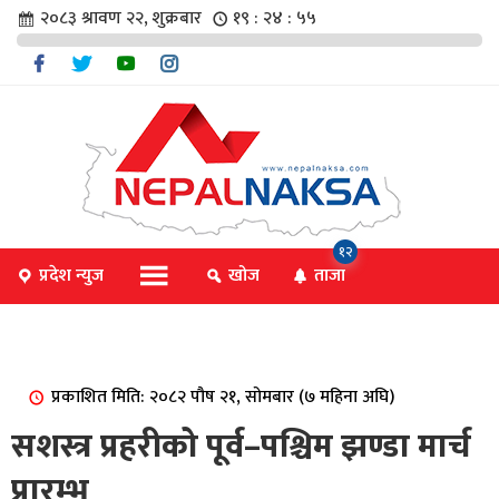
२०८३ श्रावण २२, शुक्रबार
१९ : २४ : ५५
चार
१२
प्रदेश न्युज
खोज
ताजा
िविधि
प्रकाशित मिति: २०८२ पौष २१, सोमबार (७ महिना अघि)
िधि
सशस्त्र प्रहरीको पूर्व–पश्चिम झण्डा मार्च
प्रारम्भ