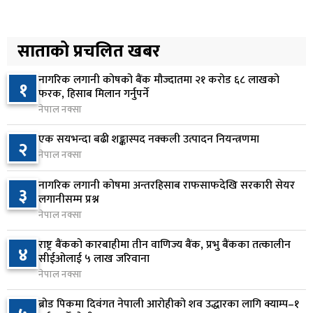
प्रतिनिधिसभा बैठक बस्दै , पाँच विधेयक र प्रतिवेदन
५
प्रस्तुत हुने
साताको प्रचलित खबर
१३ घण्टा अघि
नागरिक लगानी कोषको बैंक मौज्दातमा २१ करोड ६८ लाखको
१
आज बस्ने भनिएको राष्ट्रिय सभाको बैठक बुधबारका लागि
फरक, हिसाब मिलान गर्नुपर्ने
६
सर्‍यो
नेपाल नक्सा
१३ घण्टा अघि
एक सयभन्दा बढी शङ्कास्पद नक्कली उत्पादन नियन्त्रणमा
२
नेपाल नक्सा
वीरगञ्जमा ट्यांकरको सिल खोलेर तेल निकाल्ने सात जना
७
रंगेहात पक्राउ
नागरिक लगानी कोषमा अन्तरहिसाब राफसाफदेखि सरकारी सेयर
३
१३ घण्टा अघि
लगानीसम्म प्रश्न
नेपाल नक्सा
जन्मसिद्ध नागरिकता कडा बनाउने ट्रम्पको नयाँ प्रयास, दुई
८
कार्यकारी आदेश जारी
राष्ट्र बैंकको कारबाहीमा तीन वाणिज्य बैंक, प्रभु बैंकका तत्कालीन
४
सीईओलाई ५ लाख जरिवाना
१३ घण्टा अघि
नेपाल नक्सा
राप्रपाको निर्णय: बागमती प्रदेश सरकारमा सहभागी नहुने
९
ब्रोड पिकमा दिवंगत नेपाली आरोहीको शव उद्धारका लागि क्याम्प–१
१३ घण्टा अघि