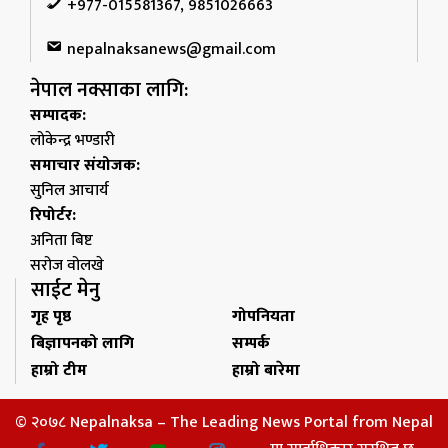
+977-015581367, 9851026663
nepalnaksanews@gmail.com
नेपाल नक्साका लागि:
सम्पादक:
लोकेन्द्र भण्डारी
समाचार संयोजक:
सुनिल आचार्य
रिपोर्टर:
अनिता बिष्ट
सरोज वोलखे
साईट मेनु
गृह पृष्ठ
गोपनियता
बिज्ञापनको लागि
सम्पर्क
हाम्रो टीम
हाम्रो बारेमा
© २०७८ Nepalnaksa – The Leading News Portal from Nepal