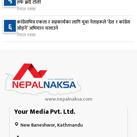
५
तर्फ झर्दै टोली
नेपाल नक्सा
२५० रुपैयाँको सामान किन्दा कञ्चनपुरका उपभोक्ताले
१०
कांग्रेसभित्र एकता र सहकार्यका लागि युवा नेताहरूले ‘देश र कांग्रेस
६
जिते १० लाख
जोड्ने’ अभियान चलाउने
१३ घण्टा अघि
नेपाल नक्सा
www.nepalnaksa.com
Your Media Pvt. Ltd.
New Baneshwor, Kathmandu