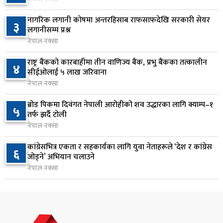
निम्सदाइसहित चार पर्वतारोहीको शव बेस क्याम्पमा
७
नागरिक लगानी कोषमा अन्तरहिसाब राफसाफदेखि सरकारी सेयर
३
ल्याइयो
लगानीसम्म प्रश्न
१ दिन अघि
नेपाल नक्सा
सुनसरी र सिरहाका घटनाका पीडितलाई राहत र उपचार
राष्ट्र बैंकको कारबाहीमा तीन वाणिज्य बैंक, प्रभु बैंकका तत्कालीन
४
८
सीईओलाई ५ लाख जरिवाना
दिने सरकारको निर्णय
नेपाल नक्सा
१ दिन अघि
ब्रोड पिकमा दिवंगत नेपाली आरोहीको शव उद्धारका लागि क्याम्प–१
५
कृषि क्षेत्रलाई आत्मनिर्भर बनाउने लक्ष्यसहित राष्ट्रिय कृषि
तर्फ झर्दै टोली
९
नीति २०८३ जारी
नेपाल नक्सा
१ दिन अघि
कांग्रेसभित्र एकता र सहकार्यका लागि युवा नेताहरूले ‘देश र कांग्रेस
६
जोड्ने’ अभियान चलाउने
नेपाल टेलिकमले बक्यौता महसुलमा जरिवाना छुट दिने
१०
नेपाल नक्सा
१ दिन अघि