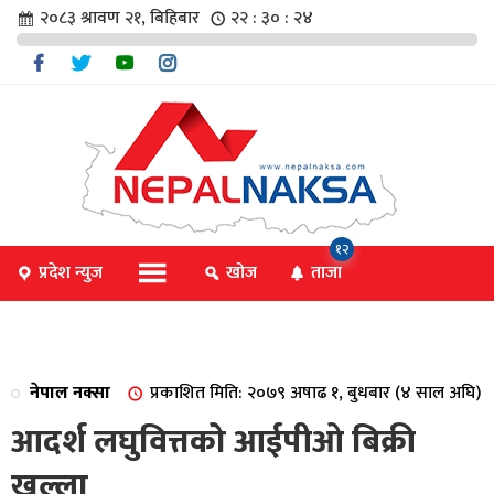
२०८३ श्रावण २१, बिहिबार
२२ : ३० : २४
चार
१२
प्रदेश न्युज
खोज
ताजा
िविधि
नेपाल नक्सा
प्रकाशित मिति: २०७९ अषाढ १, बुधबार (४ साल अघि)
िधि
आदर्श लघुवित्तको आईपीओ बिक्री
खुल्ला