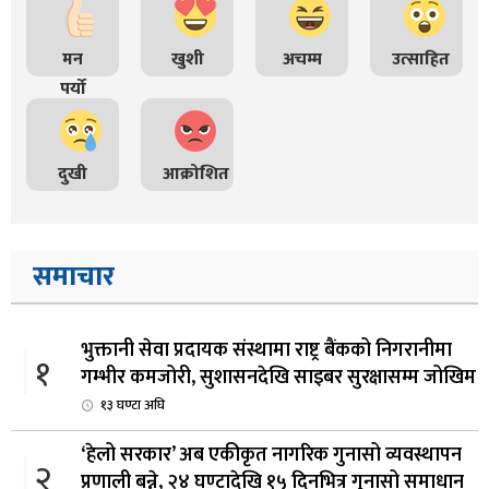
मन
खुशी
अचम्म
उत्साहित
पर्यो
दुखी
आक्रोशित
समाचार
भुक्तानी सेवा प्रदायक संस्थामा राष्ट्र बैंकको निगरानीमा
१
गम्भीर कमजोरी, सुशासनदेखि साइबर सुरक्षासम्म जोखिम
१३ घण्टा अघि
‘हेलो सरकार’ अब एकीकृत नागरिक गुनासो व्यवस्थापन
२
प्रणाली बन्ने, २४ घण्टादेखि १५ दिनभित्र गुनासो समाधान