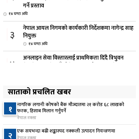
गर्ने प्रस्ताव
१४ घण्टा अघि
नेपाल आयल निगमको कार्यकारी निर्देशकमा नागेन्द्र साह
३
नियुक्त
१४ घण्टा अघि
अनलाइन सेवा विस्तारलाई प्राथमिकता दिँदै त्रिभुवन
४
विश्वविद्यालयले नयाँ नीति तथा कार्यक्रम ल्याउने
१५ घण्टा अघि
सरकारद्वारा राष्ट्रसेवक कर्मचारीको नयाँ तलबमान
साताको प्रचलित खबर
५
स्वीकृत, न्यूनतम तलब २८ हजार ९८४ रुपैयाँ
१६ घण्टा अघि
नागरिक लगानी कोषको बैंक मौज्दातमा २१ करोड ६८ लाखको
१
फरक, हिसाब मिलान गर्नुपर्ने
सिद्धबाबा सुरुङ निर्माणमा ३ अर्ब १ करोड खर्च, २०८३
नेपाल नक्सा
६
फागुनको समयसीमा
एक सयभन्दा बढी शङ्कास्पद नक्कली उत्पादन नियन्त्रणमा
२
२३ घण्टा अघि
नेपाल नक्सा