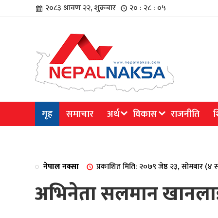
२०८३ श्रावण २२, शुक्रबार
२० : २८ : ०६
चार
गृह
समाचार
अर्थ
विकास
राजनीति
श
िविधि
नेपाल नक्सा
प्रकाशित मिति: २०७९ जेष्ठ २३, सोमबार (४
अभिनेता सलमान खानलाई ज
िधि