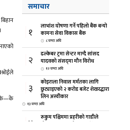
समाचार
 बिहान
लाभांश घोषणा गर्ने पहिलो बैंक बन्यो
१
।
कामना सेवा विकास बैंक
८ घण्टा अघि
जनाएको
ढल्केबर ट्रमा सेन्टर माग्दै सांसद
२
यादवको संसद्‌मा मौन विरोध
१२ घण्टा अघि
्रोईले
कोइराला निवास मर्मतका लागि
३
छुट्याइएको २ करोड बजेट शेखरद्धारा
लिन अस्वीकार
य के—के
१३ घण्टा अघि
रूकुम पश्चिममा प्रहरीको गाडीले
४
मोटरसाइकललाई ठक्कर दिँदा