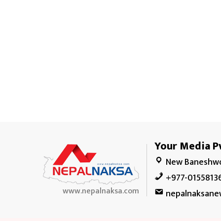
Your Media Pv
New Baneshwo
+977-0155813
www.nepalnaksa.com
nepalnaksane