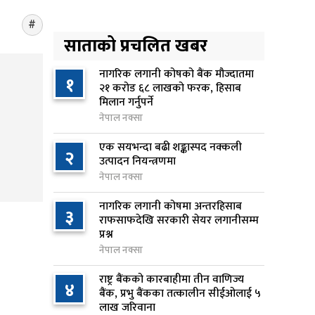
किशोरको मृत्यु
१३ घण्टा अघि
साताको प्रचलित खबर
प्रतिनिधिसभा बैठक बस्दै , पाँच
५
विधेयक र प्रतिवेदन प्रस्तुत हुने
नागरिक लगानी कोषको बैंक मौज्दातमा
१
२१ करोड ६८ लाखको फरक, हिसाब
१४ घण्टा अघि
मिलान गर्नुपर्ने
नेपाल नक्सा
आज बस्ने भनिएको राष्ट्रिय सभाको
६
बैठक बुधबारका लागि सर्‍यो
एक सयभन्दा बढी शङ्कास्पद नक्कली
२
१४ घण्टा अघि
उत्पादन नियन्त्रणमा
नेपाल नक्सा
वीरगञ्जमा ट्यांकरको सिल खोलेर तेल
७
नागरिक लगानी कोषमा अन्तरहिसाब
निकाल्ने सात जना रंगेहात पक्राउ
३
राफसाफदेखि सरकारी सेयर लगानीसम्म
१४ घण्टा अघि
प्रश्न
नेपाल नक्सा
जन्मसिद्ध नागरिकता कडा बनाउने
८
ट्रम्पको नयाँ प्रयास, दुई कार्यकारी
राष्ट्र बैंकको कारबाहीमा तीन वाणिज्य
४
आदेश जारी
बैंक, प्रभु बैंकका तत्कालीन सीईओलाई ५
लाख जरिवाना
१४ घण्टा अघि