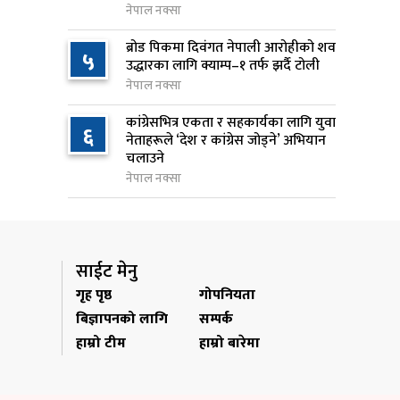
नेपाल नक्सा
राप्रपाको निर्णय: बागमती प्रदेश
९
ब्रोड पिकमा दिवंगत नेपाली आरोहीको शव
५
सरकारमा सहभागी नहुने
उद्धारका लागि क्याम्प–१ तर्फ झर्दै टोली
१४ घण्टा अघि
नेपाल नक्सा
२५० रुपैयाँको सामान किन्दा
कांग्रेसभित्र एकता र सहकार्यका लागि युवा
१०
६
नेताहरूले ‘देश र कांग्रेस जोड्ने’ अभियान
कञ्चनपुरका उपभोक्ताले जिते १०
चलाउने
लाख
नेपाल नक्सा
१४ घण्टा अघि
साईट मेनु
गृह पृष्ठ
गोपनियता
बिज्ञापनको लागि
सम्पर्क
हाम्रो टीम
हाम्रो बारेमा