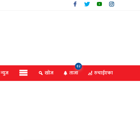
१२
 न्युज
खोज
ताजा
रुचाईएका