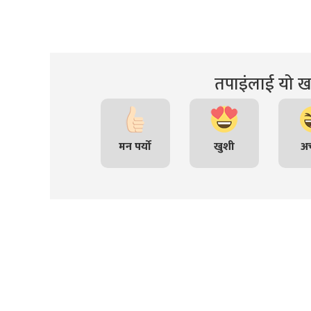
तपाइंलाई यो खब
मन पर्यो
खुशी
अच