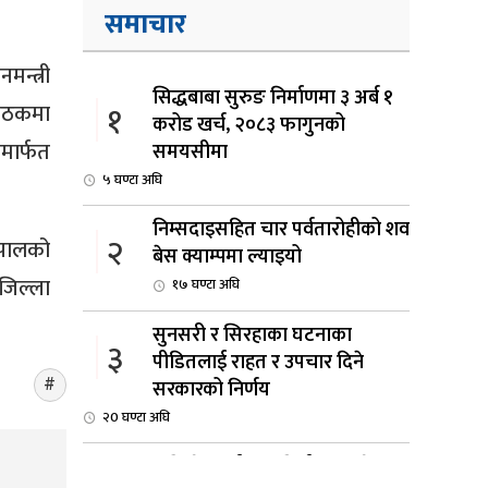
समाचार
मन्त्री
सिद्धबाबा सुरुङ निर्माणमा ३ अर्ब १
१
बैठकमा
करोड खर्च, २०८३ फागुनको
मार्फत
समयसीमा
५ घण्टा अघि
निम्सदाइसहित चार पर्वतारोहीको शव
२
ेपालको
बेस क्याम्पमा ल्याइयो
 जिल्ला
१७ घण्टा अघि
सुनसरी र सिरहाका घटनाका
३
पीडितलाई राहत र उपचार दिने
सरकारको निर्णय
२0 घण्टा अघि
कृषि क्षेत्रलाई आत्मनिर्भर बनाउने