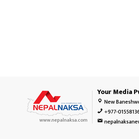
Your Media Pv
New Baneshwo
+977-0155813
www.nepalnaksa.com
nepalnaksane