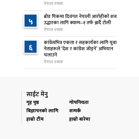
नेपाल नक्सा
२२ घण्टा अघि
ब्रोड पिकमा दिवंगत नेपाली आरोहीको शव
५
स्पेस–एक्सको रकेटको भाग आज
उद्धारका लागि क्याम्प–१ तर्फ झर्दै टोली
९
चन्द्रमासँग ठोक्किँदै
नेपाल नक्सा
२२ घण्टा अघि
कांग्रेसभित्र एकता र सहकार्यका लागि युवा
६
नेताहरूले ‘देश र कांग्रेस जोड्ने’ अभियान
एभरेस्ट बैंकको खुद नाफा ४.७५
१०
चलाउने
प्रतिशतले बढ्यो
नेपाल नक्सा
२२ घण्टा अघि
साईट मेनु
गृह पृष्ठ
गोपनियता
बिज्ञापनको लागि
सम्पर्क
हाम्रो टीम
हाम्रो बारेमा