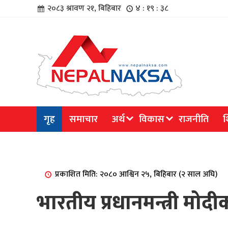
२०८३ श्रावण २१, बिहिबार
४ : १९ : ३९
चार
गृह
समाचार
अर्थ
विकास
राजनीति
श
िविधि
प्रकाशित मिति: २०८० आश्विन २५, बिहिबार (२ साल अघि)
भारतीय प्रधानमन्त्री मो
िधि