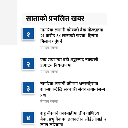
४
लक्ष्यसहित राष्ट्रिय कृषि नीति २०८३
जारी
साताको प्रचलित खबर
२१ घण्टा अघि
नेपाल टेलिकमले बक्यौता महसुलमा
नागरिक लगानी कोषको बैंक मौज्दातमा
५
१
२१ करोड ६८ लाखको फरक, हिसाब
जरिवाना छुट दिने
मिलान गर्नुपर्ने
२१ घण्टा अघि
नेपाल नक्सा
नेपाल फार्मेसी परिषद्को अध्यक्षमा
एक सयभन्दा बढी शङ्कास्पद नक्कली
६
२
डा. कादिर आलम नियुक्त
उत्पादन नियन्त्रणमा
२१ घण्टा अघि
नेपाल नक्सा
नागरिक लगानी कोषमा अन्तरहिसाब
नबिल बैंकको नाफा ३३.५० प्रतिशतले
३
७
राफसाफदेखि सरकारी सेयर लगानीसम्म
बढ्यो, लाभांश क्षमता १९.१० प्रतिशत
प्रश्न
२२ घण्टा अघि
नेपाल नक्सा
राष्ट्र बैंकलाई अर्थमन्त्री वाग्लेको
राष्ट्र बैंकको कारबाहीमा तीन वाणिज्य
८
४
आग्रह: नियामक मात्र होइन, आर्थिक
बैंक, प्रभु बैंकका तत्कालीन सीईओलाई ५
लाख जरिवाना
विकासको सहयात्री बन्नुस्