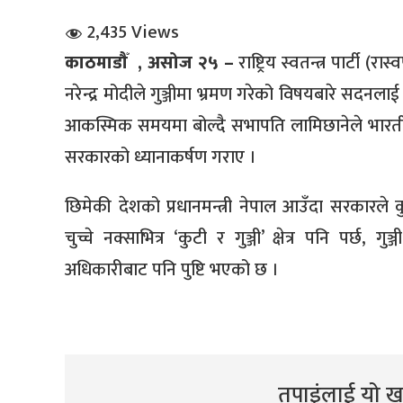
2,435 Views
काठमाडौँ ,
असोज २५ –
राष्ट्रिय स्वतन्त्र पार्टी 
नरेन्द्र मोदीले गुञ्जीमा भ्रमण गरेको विषयबारे सद
आकस्मिक समयमा बोल्दै सभापति लामिछानेले भारतीय
सरकारको ध्यानाकर्षण गराए ।
धि संवाद
छिमेकी देशको प्रधानमन्त्री नेपाल आउँदा सरकारल
सञ्जालबाट
चुच्चे नक्साभित्र ‘कुटी र गुञ्जी’ क्षेत्र पनि पर्छ, गु
अधिकारीबाट पनि पुष्टि भएको छ ।
तपाइंलाई यो खब