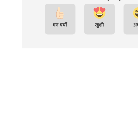
मन पर्यो
खुशी
अच