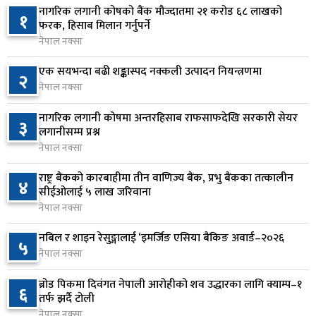
नागरिक लगानी कोषको बैंक मौज्दातमा २१ करोड ६८ लाखको
१
प्रतिनिधिसभा बैठक बस्दै , पाँच विधेयक र प्रतिवेदन
फरक, हिसाब मिलान गर्नुपर्ने
६
प्रस्तुत हुने
नेपाल नक्सा
१ दिन अघि
एक सयभन्दा बढी शङ्कास्पद नक्कली उत्पादन नियन्त्रणमा
२
नेपाल नक्सा
आज बस्ने भनिएको राष्ट्रिय सभाको बैठक बुधबारका लागि
७
सर्‍यो
नागरिक लगानी कोषमा अन्तरहिसाब राफसाफदेखि सरकारी सेयर
३
१ दिन अघि
लगानीसम्म प्रश्न
नेपाल नक्सा
वीरगञ्जमा ट्यांकरको सिल खोलेर तेल निकाल्ने सात जना
८
रंगेहात पक्राउ
राष्ट्र बैंकको कारबाहीमा तीन वाणिज्य बैंक, प्रभु बैंकका तत्कालीन
४
सीईओलाई ५ लाख जरिवाना
१ दिन अघि
नेपाल नक्सा
जन्मसिद्ध नागरिकता कडा बनाउने ट्रम्पको नयाँ प्रयास, दुई
९
नबिल र शाइन रेसुङ्गालाई ‘इमर्जिङ एसिया बैंकिङ अवार्ड–२०२६
५
कार्यकारी आदेश जारी
नेपाल नक्सा
१ दिन अघि
ब्रोड पिकमा दिवंगत नेपाली आरोहीको शव उद्धारका लागि क्याम्प–१
६
राप्रपाको निर्णय: बागमती प्रदेश सरकारमा सहभागी नहुने
तर्फ झर्दै टोली
१०
१ दिन अघि
नेपाल नक्सा