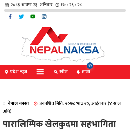
२०८३ श्रावण २३, शनिबार
१७ : २६ : २९
चार
१२
प्रदेश न्युज
खोज
ताजा
िविधि
नेपाल नक्सा
प्रकाशित मिति: २०७८ भाद्र २०, आईतबार (४ साल
िधि
अघि)
पारालिम्पिक खेलकुदमा सहभागिता