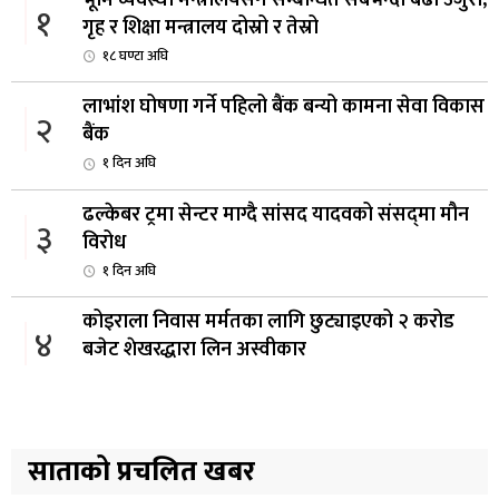
भूमि व्यवस्था मन्त्रालयसँग सम्बन्धित सबैभन्दा बढी उजुरी,
१
गृह र शिक्षा मन्त्रालय दोस्रो र तेस्रो
१८ घण्टा अघि
लाभांश घोषणा गर्ने पहिलो बैंक बन्यो कामना सेवा विकास
२
बैंक
१ दिन अघि
ढल्केबर ट्रमा सेन्टर माग्दै सांसद यादवको संसद्‌मा मौन
३
विरोध
१ दिन अघि
कोइराला निवास मर्मतका लागि छुट्याइएको २ करोड
४
बजेट शेखरद्धारा लिन अस्वीकार
१ दिन अघि
रूकुम पश्चिममा प्रहरीको गाडीले मोटरसाइकललाई
५
ठक्कर दिँदा किशोरको मृत्यु
साताको प्रचलित खबर
१ दिन अघि