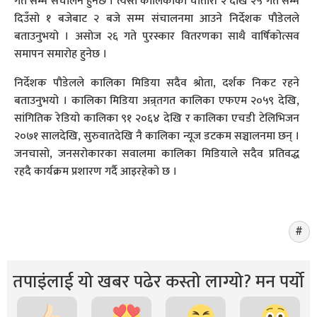
गते सम्म संचालन हुनेछ । त्यस्तै कालिकाको चौतारी २ देखि २५ गते सम्म
दिउँसो १ बजेबाट २ बजे सम्म संचालनमा आउने निर्देशक पौडेलले
बताउनुभयो । असोज २६ गते पुरस्कार वितरणका साथै वार्षिकोत्सव
समापन समारोह हुनेछ ।
निर्देशक पौडेलले कालिका मिडिया सदैव श्रोता, दर्शक निकट रहने
बताउनुभयो । कालिका मिडिया अन्र्तगत कालिका एफएम २०५९ देखि,
सांगितिक रेडियो कालिका ९१ २०६४ देखि र कालिका एचडी टेलिभिजन
२०७१ सालदेखि, सुरुवातदेखि नै कालिका न्यूज डटकम सञ्चालनमा छन् ।
जनचासो, जनसरोकारका सवालमा कालिका मिडियाले सदैव प्रतिवद्ध
रहदै कार्यक्रम प्रशारण गर्दै आइरहेको छ ।
तपाइंलाई यो खबर पढेर कस्तो लाग्यो? मन पर्यो