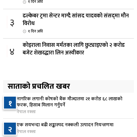
१ दिन अघि
ढल्केबर ट्रमा सेन्टर माग्दै सांसद यादवको संसद्‌मा मौन
३
विरोध
१ दिन अघि
कोइराला निवास मर्मतका लागि छुट्याइएको २ करोड
४
बजेट शेखरद्धारा लिन अस्वीकार
१ दिन अघि
रूकुम पश्चिममा प्रहरीको गाडीले मोटरसाइकललाई
५
ठक्कर दिँदा किशोरको मृत्यु
साताको प्रचलित खबर
१ दिन अघि
नागरिक लगानी कोषको बैंक मौज्दातमा २१ करोड ६८ लाखको
१
प्रतिनिधिसभा बैठक बस्दै , पाँच विधेयक र प्रतिवेदन
फरक, हिसाब मिलान गर्नुपर्ने
६
प्रस्तुत हुने
नेपाल नक्सा
१ दिन अघि
एक सयभन्दा बढी शङ्कास्पद नक्कली उत्पादन नियन्त्रणमा
२
नेपाल नक्सा
आज बस्ने भनिएको राष्ट्रिय सभाको बैठक बुधबारका लागि