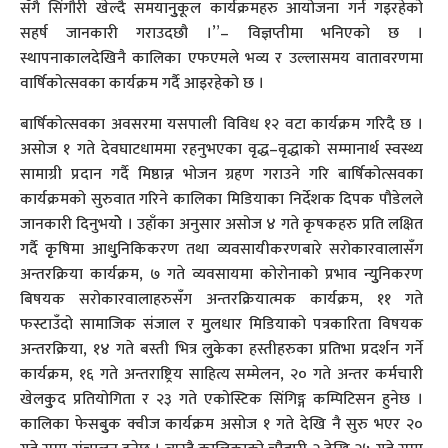
सँगै सिंगौरी खेल्दै समयानुुकूल कार्यक्रमहरु आयोजना गर्न गइरहेको
सहर्ष जानकारी गराउदछौ ।”– विज्ञप्तीमा भनिएको छ ।
स्थापनाकालदेखिनै कालिका एफएमले भव्य र उल्लासमय वातावरणमा
वार्षिकोत्सवका कार्यक्रम गर्दै आइरहेको छ ।
बार्षिकोत्सवका अवसरमा यसपाली विविध १२ वटा कार्यक्रम गरिदै छ ।
असोज १ गते देवघाटधाममा रहनुभएका वृद्ध–वृद्धाको सम्मानार्थ स्वस्थ्य
सामाग्री प्रदान गर्दै मिष्ठान्न भोजन ग्रहण गराउने गरि बार्षिकोत्सवका
कार्यक्रमको सुरुवात गरिने कालिका मिडियाका निर्देशक दिपक पौडेलले
जानकारी दिनुभयोे । उहाँका अनुसार असोज ४ गते कृषकहरु प्रति लक्षित
गर्दै कृृषिमा आधुुनिकिकरण तथा व्यवसायीकरणबारे सरोकारवालासँग
अन्तरक्रिया कार्यक्रम, ७ गते व्यवसायमा कोरोनाको प्रभाव न्युुनिकरण
बिषयक सरोकारवालाहरुसँग अन्तरक्रियात्मक कार्यक्रम, ११ गते
फस्टाउँदो सामाजिक संजाल र मुुलधार मिडियाको पत्रकारिता विषयक
अन्तरक्रिया, १४ गते बस्ती भित्र लुुकेका हस्तीहरुका प्रतिभा प्रदर्शन गर्ने
कार्यक्रम, १६ गते अन्तराष्ट्रिय साहित्य सम्मेलन, २० गते अन्तर कर्मचारी
खेलकुुद प्रतियोगिता र २३ गते एकोस्टिक सिंगिङ्ग कम्पिटिसन हुनेछ ।
कालिका फेसबुुक क्वीज कार्यक्रम असोज १ गते देखि नै सुरु भएर २०