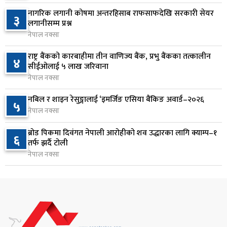
७
सर्‍यो
नागरिक लगानी कोषमा अन्तरहिसाब राफसाफदेखि सरकारी सेयर
३
१ दिन अघि
लगानीसम्म प्रश्न
नेपाल नक्सा
वीरगञ्जमा ट्यांकरको सिल खोलेर तेल निकाल्ने सात जना
८
रंगेहात पक्राउ
राष्ट्र बैंकको कारबाहीमा तीन वाणिज्य बैंक, प्रभु बैंकका तत्कालीन
४
सीईओलाई ५ लाख जरिवाना
१ दिन अघि
नेपाल नक्सा
जन्मसिद्ध नागरिकता कडा बनाउने ट्रम्पको नयाँ प्रयास, दुई
९
नबिल र शाइन रेसुङ्गालाई ‘इमर्जिङ एसिया बैंकिङ अवार्ड–२०२६
५
कार्यकारी आदेश जारी
नेपाल नक्सा
१ दिन अघि
ब्रोड पिकमा दिवंगत नेपाली आरोहीको शव उद्धारका लागि क्याम्प–१
६
राप्रपाको निर्णय: बागमती प्रदेश सरकारमा सहभागी नहुने
तर्फ झर्दै टोली
१०
१ दिन अघि
नेपाल नक्सा