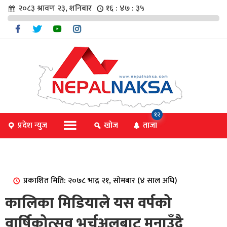
२०८३ श्रावण २३, शनिबार
१६ : ४७ : ३५
चार
१२
प्रदेश न्युज
खोज
ताजा
िविधि
प्रकाशित मिति: २०७८ भाद्र २१, सोमबार (४ साल अघि)
िधि
कालिका मिडियाले यस वर्पको
वार्षिकोत्सव भर्चुअलबाट मनाउँदै