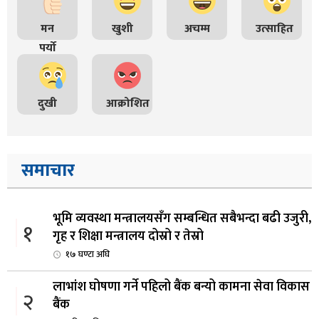
मन
खुशी
अचम्म
उत्साहित
पर्यो
दुखी
आक्रोशित
समाचार
भूमि व्यवस्था मन्त्रालयसँग सम्बन्धित सबैभन्दा बढी उजुरी,
१
गृह र शिक्षा मन्त्रालय दोस्रो र तेस्रो
१७ घण्टा अघि
लाभांश घोषणा गर्ने पहिलो बैंक बन्यो कामना सेवा विकास
२
बैंक