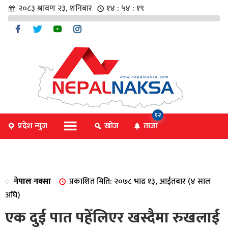
२०८३ श्रावण २३, शनिबार
१४ : ५४ : २०
चार
१२
प्रदेश न्युज
खोज
ताजा
िविधि
नेपाल नक्सा
प्रकाशित मिति: २०७८ भाद्र १३, आईतबार (४ साल
िधि
अघि)
एक दुई पात पहेँलिएर खस्दैमा रुखलाई