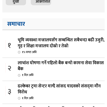
दुखी
आक्रोशित
समाचार
भूमि व्यवस्था मन्त्रालयसँग सम्बन्धित सबैभन्दा बढी उजुरी,
१
गृह र शिक्षा मन्त्रालय दोस्रो र तेस्रो
१५ घण्टा अघि
लाभांश घोषणा गर्ने पहिलो बैंक बन्यो कामना सेवा विकास
२
बैंक
१ दिन अघि
ढल्केबर ट्रमा सेन्टर माग्दै सांसद यादवको संसद्‌मा मौन
३
विरोध
१ दिन अघि