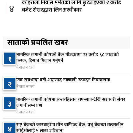
कोइराला निवास मर्मतका लागि छुट्याइएको २ करोड
४
बजेट शेखरद्धारा लिन अस्वीकार
१ दिन अघि
रूकुम पश्चिममा प्रहरीको गाडीले मोटरसाइकललाई
५
ठक्कर दिँदा किशोरको मृत्यु
साताको प्रचलित खबर
१ दिन अघि
नागरिक लगानी कोषको बैंक मौज्दातमा २१ करोड ६८ लाखको
१
प्रतिनिधिसभा बैठक बस्दै , पाँच विधेयक र प्रतिवेदन
फरक, हिसाब मिलान गर्नुपर्ने
६
प्रस्तुत हुने
नेपाल नक्सा
१ दिन अघि
एक सयभन्दा बढी शङ्कास्पद नक्कली उत्पादन नियन्त्रणमा
२
नेपाल नक्सा
आज बस्ने भनिएको राष्ट्रिय सभाको बैठक बुधबारका लागि
७
सर्‍यो
नागरिक लगानी कोषमा अन्तरहिसाब राफसाफदेखि सरकारी सेयर
३
१ दिन अघि
लगानीसम्म प्रश्न
नेपाल नक्सा
वीरगञ्जमा ट्यांकरको सिल खोलेर तेल निकाल्ने सात जना
८
रंगेहात पक्राउ
राष्ट्र बैंकको कारबाहीमा तीन वाणिज्य बैंक, प्रभु बैंकका तत्कालीन
४
सीईओलाई ५ लाख जरिवाना
१ दिन अघि